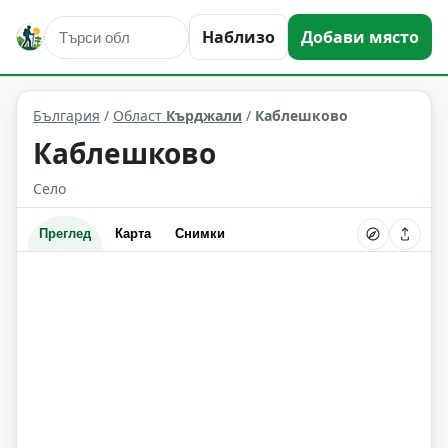
Наблизо
Добави място
Каблешково
Област: Кърджали
България
/
Област
Кърджали
/
Каблешково
Каблешково
Село
Преглед
Карта
Снимки