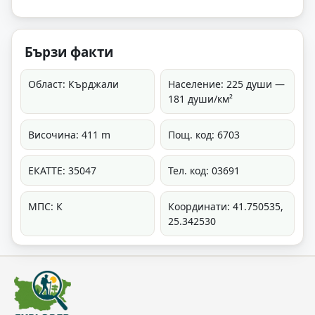
Бързи факти
Област: Кърджали
Население: 225 души —
181 души/км²
Височина: 411 m
Пощ. код: 6703
ЕКАТТЕ: 35047
Тел. код: 03691
МПС: К
Координати: 41.750535,
25.342530