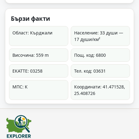
Бързи факти
Област: Кърджали
Население: 33 души —
17 души/км²
Височина: 559 m
Пощ. код: 6800
ЕКАТТЕ: 03258
Тел. код: 03631
МПС: К
Координати: 41.471528,
25.408726