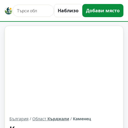
Наблизо
Добави място
Каменец
Област: Кърджали
България
/
Област
Кърджали
/
Каменец