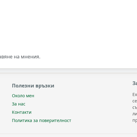
авяне на мнения.
З
Полезни връзки
Ex
Около мен
с
За нас
с
Контакти
л
п
Политика за поверителност