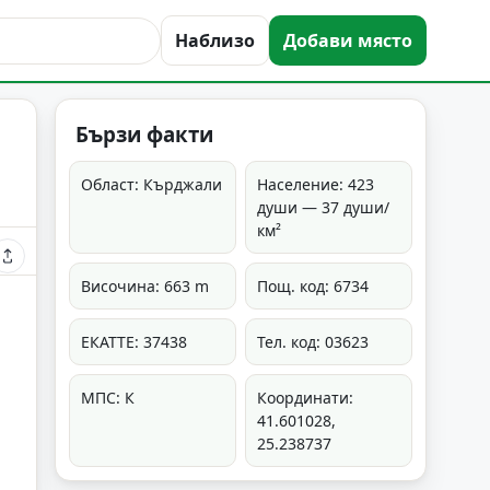
Наблизо
Добави място
Бързи факти
Област: Кърджали
Население: 423
души — 37 души/
км²
Височина: 663 m
Пощ. код: 6734
ЕКАТТЕ: 37438
Тел. код: 03623
МПС: К
Координати:
41.601028,
25.238737