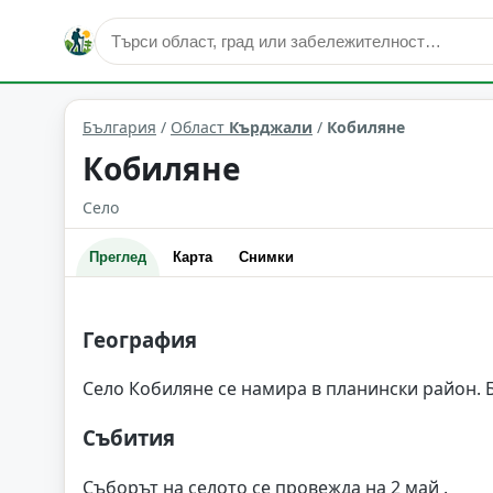
Кобиляне
Област: Кърджали
България
/
Област
Кърджали
/
Кобиляне
Кобиляне
Село
Преглед
Карта
Снимки
География
Село Кобиляне се намира в планински район. 
Събития
Съборът на селото се провежда на 2 май .