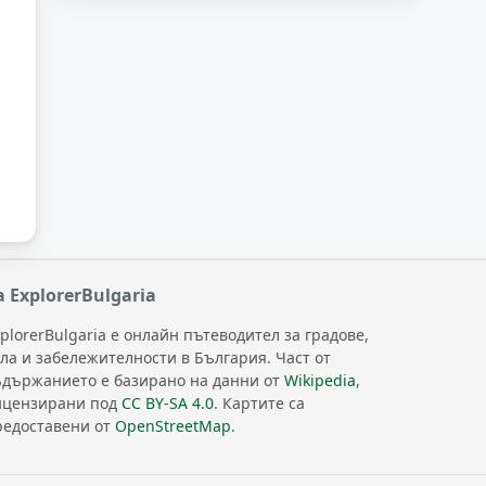
а ExplorerBulgaria
plorerBulgaria е онлайн пътеводител за градове,
ела и забележителности в България. Част от
ъдържанието е базирано на данни от
Wikipedia
,
ицензирани под
CC BY-SA 4.0
. Картите са
редоставени от
OpenStreetMap
.