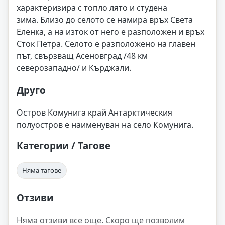
характеризира с топло лято и студена
зима. Близо до селото се намира връх Света
Еленка, а на изток от него е разположен и връх
Сток Петра. Селото е разположено на главен
път, свързващ Асеновград /48 км
северозападно/ и Кърджали.
Друго
Остров Комунига край Антарктическия
полуостров е наименуван на село Комунига.
Категории / Тагове
Няма тагове
Отзиви
Няма отзиви все още. Скоро ще позволим