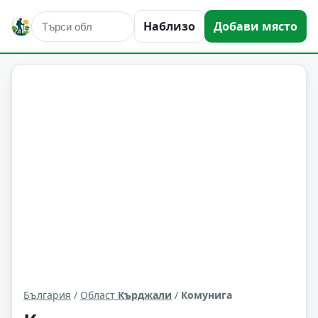
Наблизо
Добави място
Комунига
Област: Кърджали
България
/
Област
Кърджали
/
Комунига