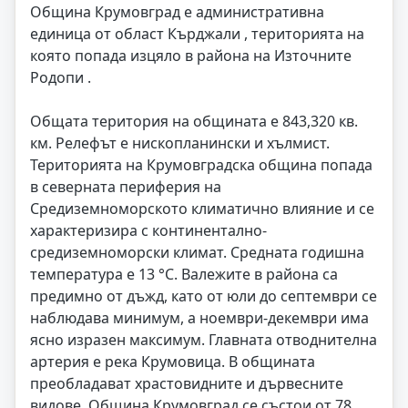
Община Крумовград е административна
единица от област Кърджали , територията на
която попада изцяло в района на Източните
Родопи .
Общата територия на общината е 843,320 кв.
км. Релефът е нископланински и хълмист.
Територията на Крумовградска община попада
в северната периферия на
Средиземноморското климатично влияние и се
характеризира с континентално-
средиземноморски климат. Средната годишна
температура е 13 °C. Валежите в района са
предимно от дъжд, като от юли до септември се
наблюдава минимум, а ноември-декември има
ясно изразен максимум. Главната отводнителна
артерия е река Крумовица. В общината
преобладават храстовидните и дървесните
видове. Община Крумовград се състои от 78