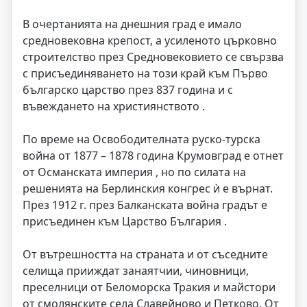
В очертанията на днешния град е имало
средновековна крепост, а усиленото църковно
строителство през Средновековието се свързва
с присъединяването на този край към Първо
българско царство през 837 година и с
въвеждането на християнството .
По време на Освободителната руско-турска
война от 1877 – 1878 година Крумовград е отнет
от Османската империя , но по силата на
решенията на Берлинския конгрес ѝ е върнат.
През 1912 г. през Балканската война градът е
присъединен към Царство България .
От вътрешността на страната и от съседните
селища прииждат занаятчии, чиновници,
преселници от Беломорска Тракия и майстори
от смолянските села Славейново и Петково. От