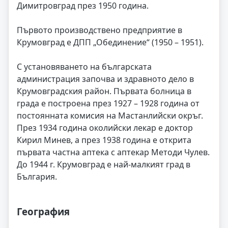
Димитровград през 1950 година.
Първото производствено предприятие в
Крумовград е ДПП „Обединение“ (1950 – 1951).
С установяването на българската
администрация започва и здравното дело в
Крумовградския район. Първата болница в
града е построена през 1927 – 1928 година от
постоянната комисия на Мастанлийски окръг.
През 1934 година околийски лекар е доктор
Кирил Минев, а през 1938 година е открита
първата частна аптека с аптекар Методи Чулев.
До 1944 г. Крумовград е най-малкият град в
България.
География