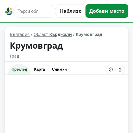
Наблизо
Добави място
Крумовград
Област: Кърджали
България
/
Област
Кърджали
/
Крумовград
Крумовград
Град
Преглед
Карта
Снимки