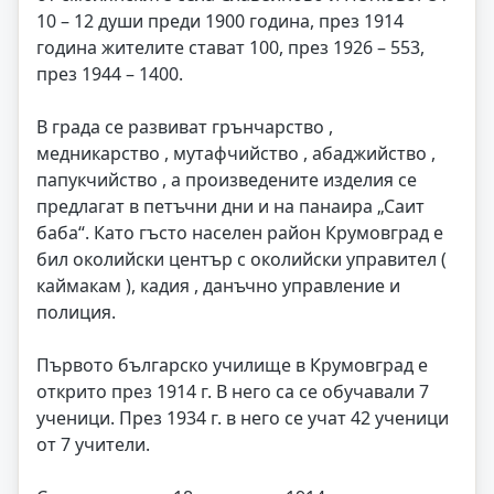
10 – 12 души преди 1900 година, през 1914
година жителите стават 100, през 1926 – 553,
през 1944 – 1400.
В града се развиват грънчарство ,
медникарство , мутафчийство , абаджийство ,
папукчийство , а произведените изделия се
предлагат в петъчни дни и на панаира „Саит
баба“. Като гъсто населен район Крумовград е
бил околийски център с околийски управител (
каймакам ), кадия , данъчно управление и
полиция.
Първото българско училище в Крумовград е
открито през 1914 г. В него са се обучавали 7
ученици. През 1934 г. в него се учат 42 ученици
от 7 учители.