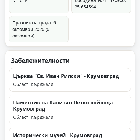
МПС: К
Координати: 41.470900,
25.654594
Празник на града: 6
октомври 2026 (6
октомври)
Забележителности
Църква "Св. Иван Рилски" - Крумовград
Област: Кърджали
Паметник на Капитан Петко войвода -
Крумовград
Област: Кърджали
Исторически музей - Крумовград