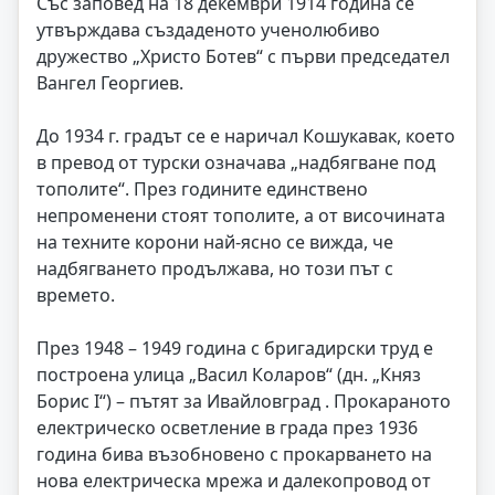
Със заповед на 18 декември 1914 година се
утвърждава създаденото ученолюбиво
дружество „Христо Ботев“ с първи председател
Вангел Георгиев.
До 1934 г. градът се е наричал Кошукавак, което
в превод от турски означава „надбягване под
тополите“. През годините единствено
непроменени стоят тополите, а от височината
на техните корони най-ясно се вижда, че
надбягването продължава, но този път с
времето.
През 1948 – 1949 година с бригадирски труд е
построена улица „Васил Коларов“ (дн. „Княз
Борис I“) – пътят за Ивайловград . Прокараното
електрическо осветление в града през 1936
година бива възобновено с прокарването на
нова електрическа мрежа и далекопровод от