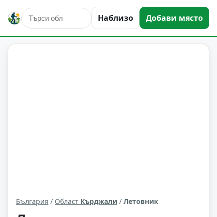
Наблизо
Добави място
Летовник
Област: Кърджали
България
/
Област
Кърджали
/
Летовник