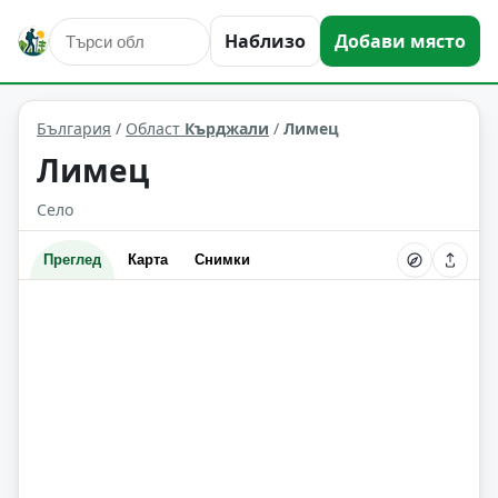
Наблизо
Добави място
Лимец
Област: Кърджали
България
/
Област
Кърджали
/
Лимец
Лимец
Село
Преглед
Карта
Снимки