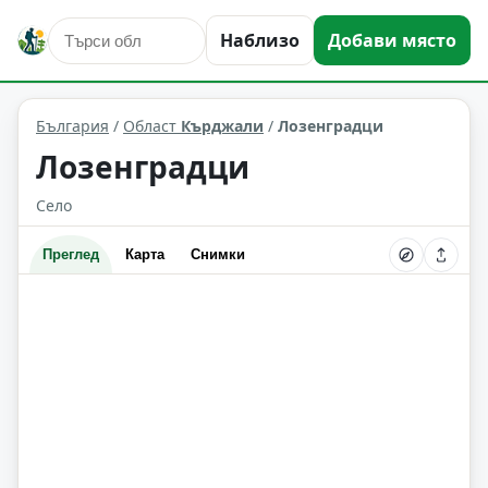
Наблизо
Добави място
Лозенградци
Област: Кърджали
България
/
Област
Кърджали
/
Лозенградци
Лозенградци
Село
Преглед
Карта
Снимки