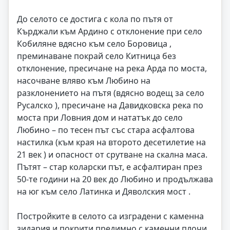
До селото се достига с кола по пътя от
Кърджали към Ардино с отклонение при село
Кобиляне вдясно към село Боровица ,
преминаване покрай село Китница без
отклонение, пресичане на река Арда по моста,
насочване вляво към Любино на
разклонението на пътя (вдясно водещ за село
Русалско ), пресичане на Давидковска река по
моста при Ловния дом и нататък до село
Любино – по тесен път със стара асфалтова
настилка (към края на второто десетилетие на
21 век ) и опасност от срутване на скална маса.
Пътят – стар коларски път, е асфалтиран през
50-те години на 20 век до Любино и продължава
на юг към село Латинка и Дяволския мост .
Постройките в селото са изградени с каменна
зидария и покрити предимно с каменни плочи.