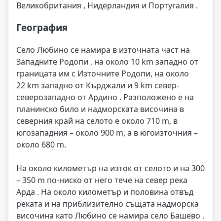
Великобритания , Нидерландия и Португалия .
География
Село Любино се намира в източната част на
Западните Родопи , на около 10 km западно от
границата им с Източните Родопи, на около
22 km западно от Кърджали и 9 km север-
северозападно от Ардино . Разположено е на
планинско било и надморската височина в
северния край на селото е около 710 m, в
югозападния – около 900 m, а в югоизточния –
около 680 m.
На около километър на изток от селото и на 300
– 350 m по-ниско от него тече на север река
Арда . На около километър и половина отвъд
реката и на приблизително същата надморска
височина като Любино се намира село Башево .