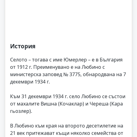
История
Селото – тогава с име Юмерлер – е в България
от 1912 г. Преименувано е на Любино с
министерска заповед № 3775, обнародвана на 7
декември 1934 г.
Към 31 декември 1934 г. село Любино се състои
от махалите Вишна (Кочаклар) и Череша (Кара
гьозлер).
В Любино към края на второто десетилетие на
21 век притежават къщи няколко семейства от