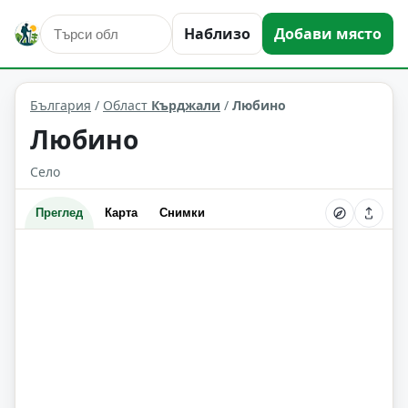
Наблизо
Добави място
Любино
Област: Кърджали
България
/
Област
Кърджали
/
Любино
Любино
Село
Преглед
Карта
Снимки