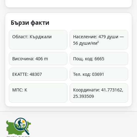
Бързи факти
Област: Кърджали
Население: 479 души —
56 души/км²
Височина: 406 m
Пощ. код: 6665
ЕКАТТЕ: 48307
Тел. код: 03691
МПС: К
Координати: 41.773162,
25.393509