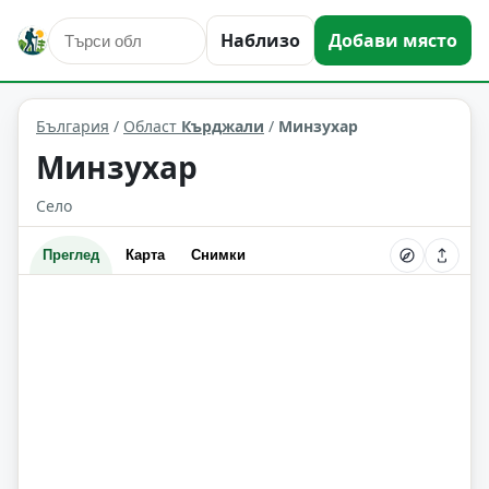
Наблизо
Добави място
Минзухар
Област: Кърджали
България
/
Област
Кърджали
/
Минзухар
Минзухар
Село
Преглед
Карта
Снимки