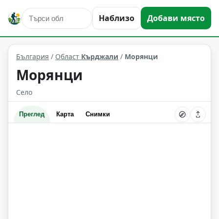
Наблизо
Добави място
Морянци
Област: Кърджали
България
/
Област
Кърджали
/
Морянци
Морянци
Село
Преглед
Карта
Снимки