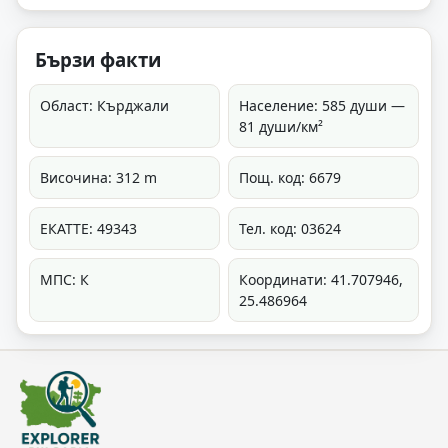
Бързи факти
Област: Кърджали
Население: 585 души —
81 души/км²
Височина: 312 m
Пощ. код: 6679
ЕКАТТЕ: 49343
Тел. код: 03624
МПС: К
Координати: 41.707946,
25.486964