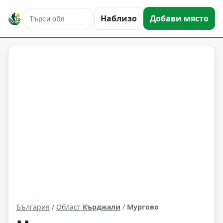
Наблизо
Добави място
Мургово
Област: Кърджали
България
/
Област
Кърджали
/
Мургово