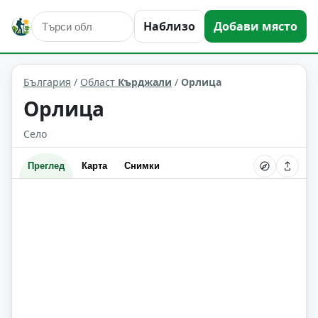
Наблизо
Добави място
Орлица
Област: Кърджали
България
/
Област
Кърджали
/
Орлица
Орлица
Село
Преглед
Карта
Снимки