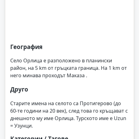
География
Село Орлица е разположено в планински
район, на 5 km от гръцката граница. На 1 km от
него минава проходът Маказа .
Друго
Старите имена на селото са Протигерово (до
60-те години на 20 век), след това го кръщават с
днешното му име Орлица. Турското име е Uzun
= Узунци.
Категории / Тагове