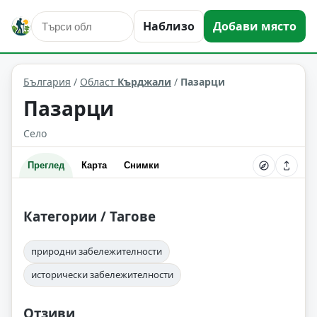
Наблизо
Добави място
Пазарци
Област: Кърджали
България
/
Област
Кърджали
/
Пазарци
Пазарци
Село
Преглед
Карта
Снимки
Категории / Тагове
природни забележителности
исторически забележителности
Отзиви