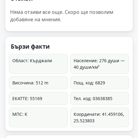
Няма отзиви все още. Скоро ще позволим
добавяне на мнения.
Бързи факти
Област: Кърджали
Население: 276 души —
40 души/км²
Височина: 512 m
Пощ. код: 6829
ЕКАТТЕ: 55169
Тел. код: 03638385
МПС: К
Координати: 41.459106,
25.523803