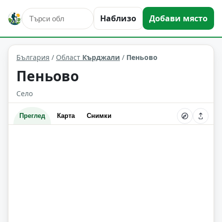
Наблизо
Добави място
Пеньово
Област: Кърджали
България
/
Област
Кърджали
/
Пеньово
Пеньово
Село
Преглед
Карта
Снимки