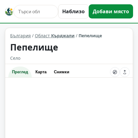
Наблизо
Добави място
Пепелище
Област: Кърджали
България
/
Област
Кърджали
/
Пепелище
Пепелище
Село
Преглед
Карта
Снимки