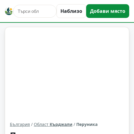
Наблизо
Добави място
Перуника
Област: Кърджали
България
/
Област
Кърджали
/
Перуника