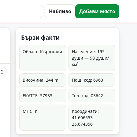
Наблизо
Добави място
Бързи факти
Област: Кърджали
Население: 195
души — 98 души/
км²
Височина: 244 m
Пощ. код: 6963
ЕКАТТЕ: 57933
Тел. код: 03642
МПС: К
Координати:
41.606553,
25.674356