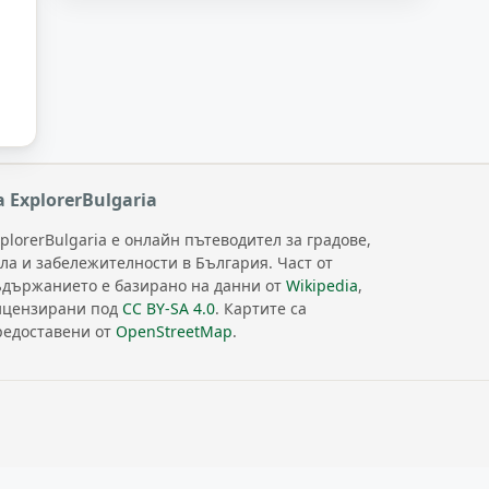
а ExplorerBulgaria
plorerBulgaria е онлайн пътеводител за градове,
ела и забележителности в България. Част от
ъдържанието е базирано на данни от
Wikipedia
,
ицензирани под
CC BY-SA 4.0
. Картите са
редоставени от
OpenStreetMap
.