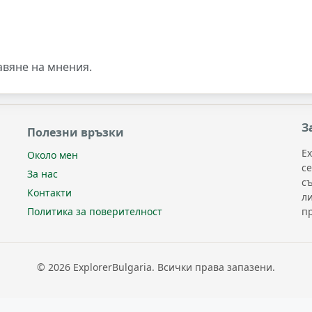
авяне на мнения.
З
Полезни връзки
Ex
Около мен
с
За нас
с
Контакти
л
п
Политика за поверителност
© 2026 ExplorerBulgaria. Всички права запазени.