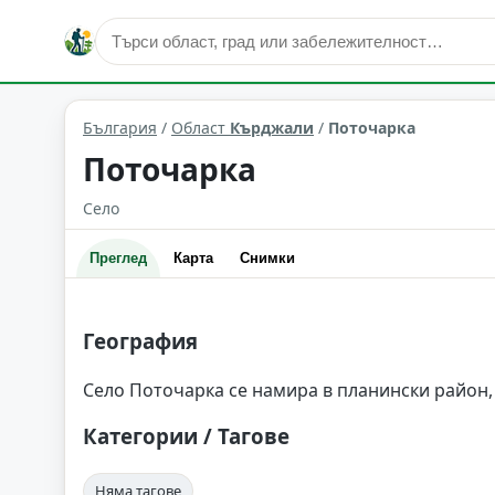
Поточарка
Област: Кърджали
България
/
Област
Кърджали
/
Поточарка
Поточарка
Село
Преглед
Карта
Снимки
География
Село Поточарка се намира в планински район, 
Категории / Тагове
Няма тагове