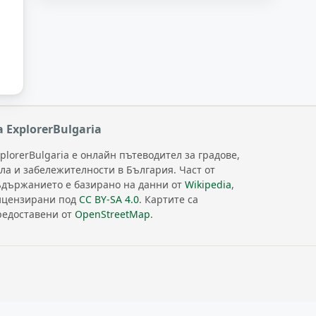
а ExplorerBulgaria
plorerBulgaria е онлайн пътеводител за градове,
ела и забележителности в България. Част от
ъдържанието е базирано на данни от
Wikipedia
,
ицензирани под
CC BY-SA 4.0
. Картите са
редоставени от
OpenStreetMap
.