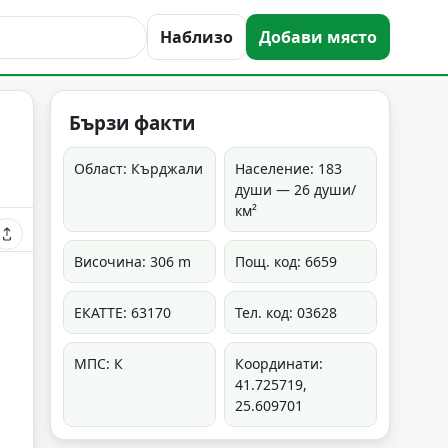
Наблизо
Добави място
Бързи факти
Област: Кърджали
Население: 183
души — 26 души/
км²
Височина: 306 m
Пощ. код: 6659
ЕКАТТЕ: 63170
Тел. код: 03628
МПС: К
Координати:
41.725719,
25.609701