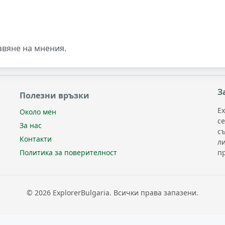
авяне на мнения.
З
Полезни връзки
Ex
Около мен
с
За нас
с
Контакти
л
п
Политика за поверителност
© 2026 ExplorerBulgaria. Всички права запазени.