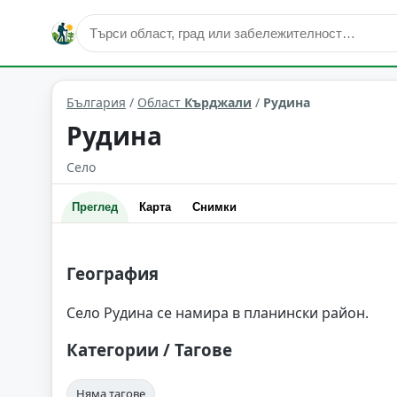
Рудина
Област: Кърджали
България
/
Област
Кърджали
/
Рудина
Рудина
Село
Преглед
Карта
Снимки
География
Село Рудина се намира в планински район.
Категории / Тагове
Няма тагове