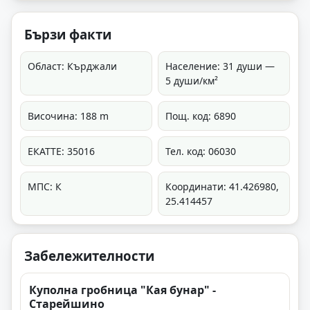
Бързи факти
Област: Кърджали
Население: 31 души —
5 души/км²
Височина: 188 m
Пощ. код: 6890
ЕКАТТЕ: 35016
Тел. код: 06030
МПС: К
Координати: 41.426980,
25.414457
Забележителности
Куполна гробница "Кая бунар" -
Старейшино