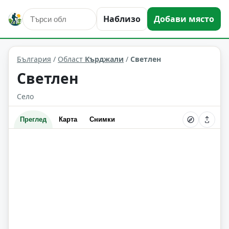
Наблизо
Добави място
Светлен
Област: Кърджали
България
/
Област
Кърджали
/
Светлен
Светлен
Село
Преглед
Карта
Снимки