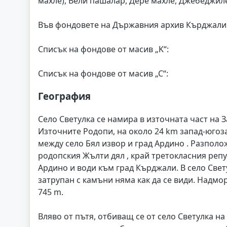
махле), Вели пашалар, Дере махле, Джебеджиле
Във фондовете на Държавния архив Кърджали 
Списък на фондове от масив „K“:
Списък на фондове от масив „С“:
География
Село Светулка се намира в източната част на З
Източните Родопи, на около 24 km запад-югоз
между село Бял извор и град Ардино . Разпол
родопския Жълти дял , край третокласния репуб
Ардино и води към град Кърджали. В село Свет
затрупан с камъни няма как да се види. Надмо
745 m.
Вляво от пътя, отбиващ се от село Светулка на