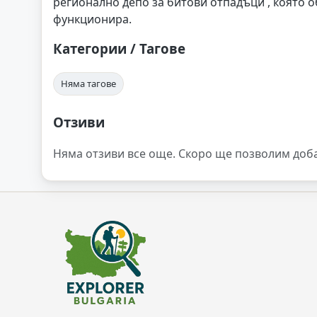
регионално депо за битови отпадъци , която 
функционира.
Категории / Тагове
Няма тагове
Отзиви
Няма отзиви все още. Скоро ще позволим доб