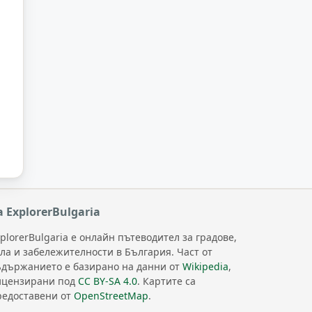
а ExplorerBulgaria
plorerBulgaria е онлайн пътеводител за градове,
ела и забележителности в България. Част от
ъдържанието е базирано на данни от
Wikipedia
,
ицензирани под
CC BY-SA 4.0
. Картите са
редоставени от
OpenStreetMap
.