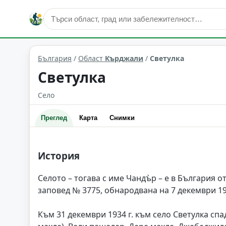
Светулка
Област: Кърджали
България
/
Област
Кърджали
/
Светулка
Светулка
Село
Преглед
Карта
Снимки
История
Селото – тогава с име Чандъ̀р – е в България о
заповед № 3775, обнародвана на 7 декември 19
Към 31 декември 1934 г. към село Светулка с