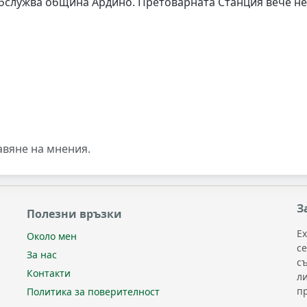
обслужва община Ардино. Претоварната Станция вече не
авяне на мнения.
З
Полезни връзки
Ex
Около мен
с
За нас
с
Контакти
л
п
Политика за поверителност