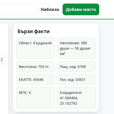
Наблизо
Добави място
Бързи факти
Област: Кърджали
Население: 380
души — 50 души/
км²
Височина: 703 m
Пощ. код: 6768
ЕКАТТЕ: 65646
Тел. код: 03651
МПС: К
Координати:
41.560484,
25.102792