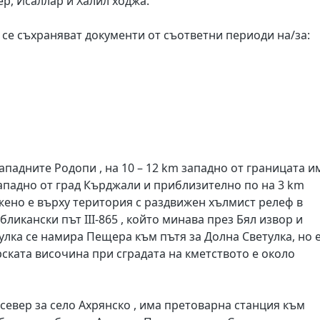
р, Исаллар и Халил ходжа.
се съхраняват документи от съответни периоди на/за:
ападните Родопи , на 10 – 12 km западно от границата и
ападно от град Кърджали и приблизително по на 3 km
ожено е върху територия с раздвижен хълмист релеф в
ликански път III-865 , който минава през Бял извор и
улка се намира Пещера към пътя за Долна Светулка, но 
рската височина при сградата на кметството е около
 север за село Ахрянско , има претоварна станция към