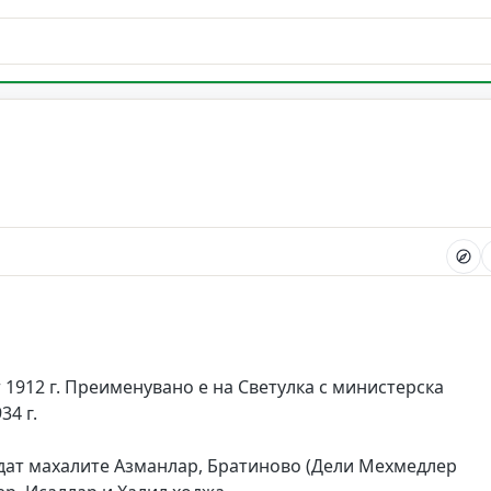
т 1912 г. Преименувано е на Светулка с министерска
34 г.
падат махалите Азманлар, Братиново (Дели Мехмедлер