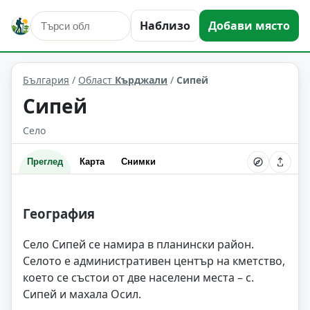
Наблизо
Добави място
Сипей
Област: Кърджали
България
/
Област
Кърджали
/
Сипей
Сипей
Село
Преглед
Карта
Снимки
География
Село Сипей се намира в планински район.
Селото е административен център на кметство,
което се състои от две населени места – с.
Сипей и махала Осил.