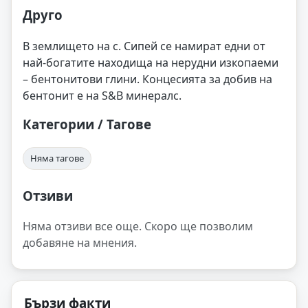
Друго
В землището на с. Сипей се намират едни от
най-богатите находища на нерудни изкопаеми
– бентонитови глини. Концесията за добив на
бентонит е на S&B минералс.
Категории / Тагове
Няма тагове
Отзиви
Няма отзиви все още. Скоро ще позволим
добавяне на мнения.
Бързи факти