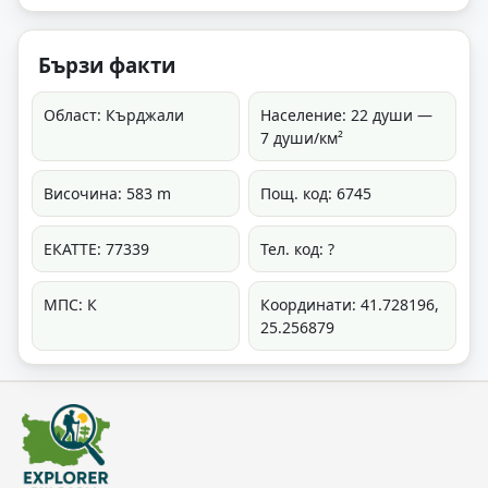
Бързи факти
Област: Кърджали
Население: 22 души —
7 души/км²
Височина: 583 m
Пощ. код: 6745
ЕКАТТЕ: 77339
Тел. код: ?
МПС: К
Координати: 41.728196,
25.256879