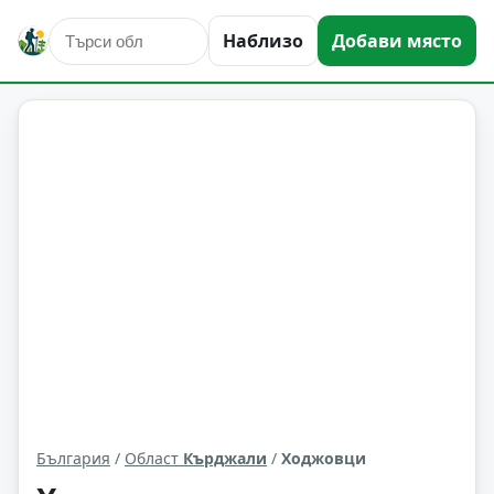
Наблизо
Добави място
Ходжовци
Област: Кърджали
България
/
Област
Кърджали
/
Ходжовци