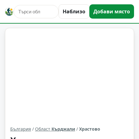
Наблизо
Добави място
Храстово
Област: Кърджали
България
/
Област
Кърджали
/
Храстово