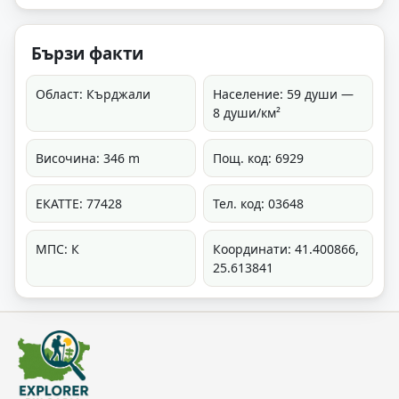
Бързи факти
Област: Кърджали
Население: 59 души —
8 души/км²
Височина: 346 m
Пощ. код: 6929
ЕКАТТЕ: 77428
Тел. код: 03648
МПС: К
Координати: 41.400866,
25.613841