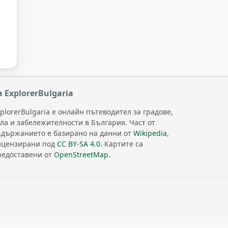
а ExplorerBulgaria
plorerBulgaria е онлайн пътеводител за градове,
ела и забележителности в България. Част от
ъдържанието е базирано на данни от
Wikipedia
,
ицензирани под
CC BY-SA 4.0
. Картите са
редоставени от
OpenStreetMap
.