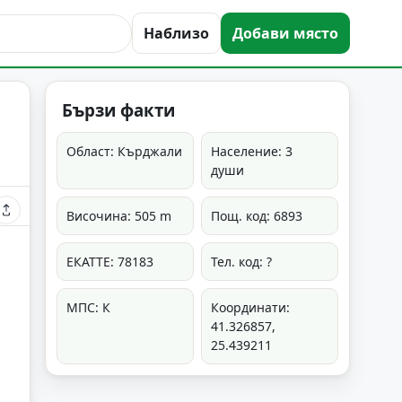
Наблизо
Добави място
Бързи факти
Област: Кърджали
Население: 3
души
Височина: 505 m
Пощ. код: 6893
ЕКАТТЕ: 78183
Тел. код: ?
МПС: К
Координати:
41.326857,
25.439211