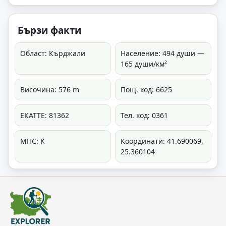
Бързи факти
Област: Кърджали
Население: 494 души —
165 души/км²
Височина: 576 m
Пощ. код: 6625
ЕКАТТЕ: 81362
Тел. код: 0361
МПС: К
Координати: 41.690069,
25.360104