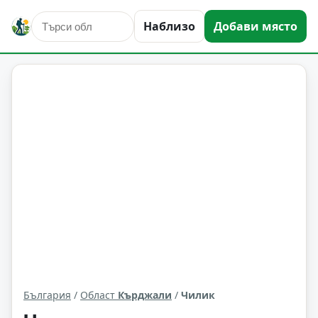
Наблизо
Добави място
Чилик
Област: Кърджали
България
/
Област
Кърджали
/
Чилик