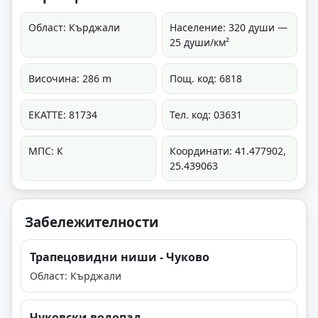
Област: Кърджали
Население: 320 души —
25 души/км²
Височина: 286 m
Пощ. код: 6818
ЕКАТТЕ: 81734
Тел. код: 03631
МПС: К
Координати: 41.477902,
25.439063
Забележителности
Трапецовидни ниши - Чуково
Област: Кърджали
Чуковски водопад