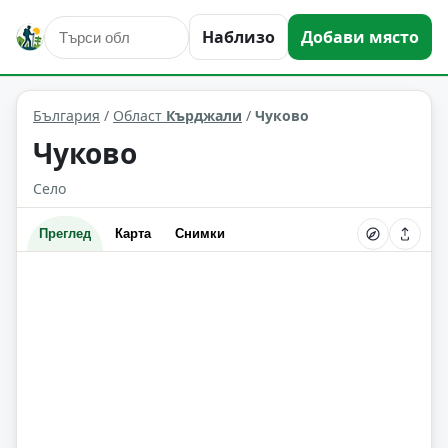
Наблизо
Добави място
Чуково
Област: Кърджали
България
/
Област
Кърджали
/
Чуково
Чуково
Село
Преглед
Карта
Снимки