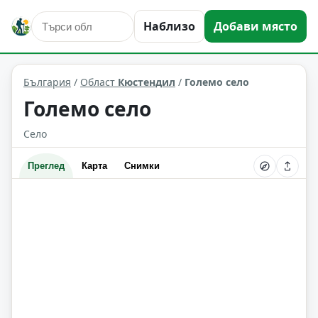
Наблизо
Добави място
Големо село
Област: Кюстендил
България
/
Област
Кюстендил
/
Големо село
Големо село
Село
Преглед
Карта
Снимки