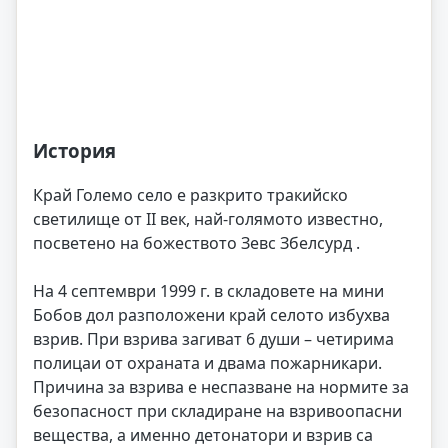
История
Край Големо село е разкрито тракийско
светилище от II век, най-голямото известно,
посветено на божеството Зевс Збелсурд .
На 4 септември 1999 г. в складовете на мини
Бобов дол разположени край селото избухва
взрив. При взрива загиват 6 души – четирима
полицаи от охраната и двама пожарникари.
Причина за взрива е неспазване на нормите за
безопасност при складиране на взривоопасни
вещества, а именно детонатори и взрив са