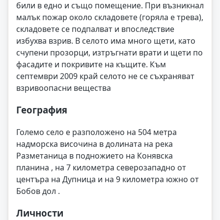
били в едно и също помещение. При възникнал
малък пожар около складовете (горяла е трева),
складовете се подпалват и впоследствие
избухва взрив. В селото има много щети, като
счупени прозорци, изтръгнати врати и щети по
фасадите и покривите на къщите. Към
септември 2009 край селото не се съхраняват
взривоопасни вещества
География
Големо село е разположено на 504 метра
надморска височина в долината на река
Разметаница в подножието на Конявска
планина , на 7 километра северозападно от
центъра на Дупница и на 9 километра южно от
Бобов дол .
Личности