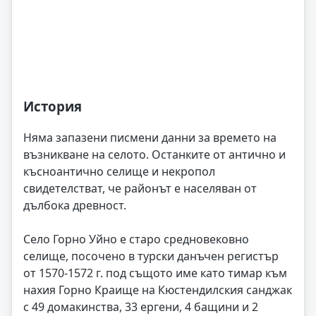
История
Няма запазени писмени данни за времето на
възникване на селото. Останките от антично и
късноантично селище и некропол
свидетелстват, че районът е населяван от
дълбока древност.
Село Горно Уйно е старо средновековно
селище, посочено в турски данъчен регистър
от 1570-1572 г. под същото име като тимар към
нахия Горно Краище на Кюстендилския санджак
с 49 домакинства, 33 ергени, 4 бащини и 2