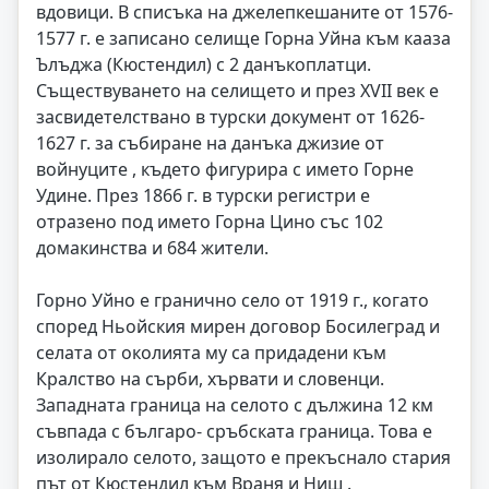
вдовици. В списъка на джелепкешаните от 1576-
1577 г. е записано селище Горна Уйна към кааза
Ълъджа (Кюстендил) с 2 данъкоплатци.
Съществуването на селището и през XVII век е
засвидетелствано в турски документ от 1626-
1627 г. за събиране на данъка джизие от
войнуците , където фигурира с името Горне
Удине. През 1866 г. в турски регистри е
отразено под името Горна Цино със 102
домакинства и 684 жители.
Горно Уйно е гранично село от 1919 г., когато
според Ньойския мирен договор Босилеград и
селата от околията му са придадени към
Кралство на сърби, хървати и словенци.
Западната граница на селото с дължина 12 км
съвпада с българо- сръбската граница. Това е
изолирало селото, защото е прекъснало стария
път от Кюстендил към Враня и Ниш .