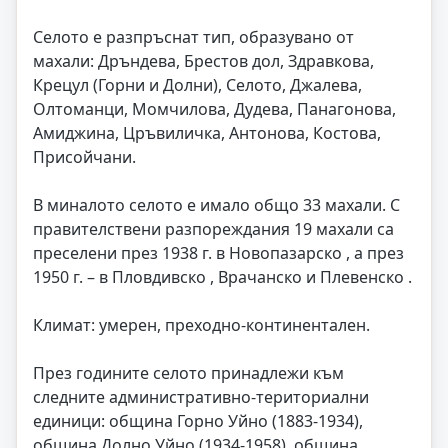
Селото е разпръснат тип, образувано от
махали: Дръндева, Брестов дол, Здравкова,
Крецул (Горни и Долни), Селото, Джалева,
Олтоманци, Момчилова, Дудева, Панагонова,
Амиджина, Цръвиличка, Антонова, Костова,
Присойчани.
В миналото селото е имало общо 33 махали. С
правителствени разпореждания 19 махали са
преселени през 1938 г. в Новопазарско , а през
1950 г. – в Пловдивско , Врачанско и Плевенско .
Климат: умерен, преходно-континентален.
През годините селото принадлежи към
следните административно-териториални
единици: община Горно Уйно (1883-1934),
община Долно Уйно (1934-1958), община