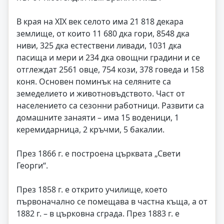
В края на XIX век селото има 21 818 декара
землище, от които 11 680 дка гори, 8548 дка
ниви, 325 дка естествени ливади, 1031 дка
пасища и мери и 234 дка овощни градини и се
отглеждат 2561 овце, 754 кози, 378 говеда и 158
коня. Основен поминък на селяните са
земеделието и животновъдството. Част от
населението са сезонни работници. Развити са
домашните занаяти – има 15 воденици, 1
керемидарница, 2 кръчми, 5 бакалии.
През 1866 г. е построена църквата „Свети
Георги“.
През 1858 г. е открито училище, което
първоначално се помещава в частна къща, а от
1882 г. – в църковна сграда. През 1883 г. е