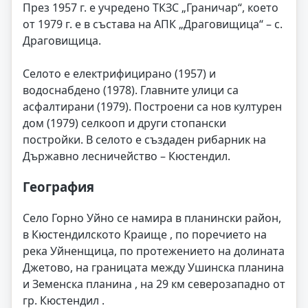
През 1957 г. е учредено ТКЗС „Граничар“, което
от 1979 г. е в състава на АПК „Драговищица“ – с.
Драговищица.
Селото е електрифицирано (1957) и
водоснабдено (1978). Главните улици са
асфалтирани (1979). Построени са нов културен
дом (1979) селкооп и други стопански
постройки. В селото е създаден рибарник на
Държавно лесничейство – Кюстендил.
География
Село Горно Уйно се намира в планински район,
в Кюстендилското Краище , по поречието на
река Уйненщица, по протежението на долината
Джетово, на границата между Ушинска планина
и Земенска планина , на 29 км северозападно от
гр. Кюстендил .