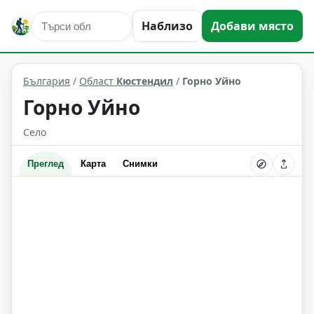
Наблизо
Добави място
Горно Уйно
Област: Кюстендил
България
/
Област
Кюстендил
/
Горно Уйно
Горно Уйно
Село
Преглед
Карта
Снимки