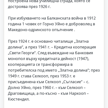
построена нова училищна сграда, която се
достроява през 1926 г.
При избухването на Балканската война в 1912
година 1 човек от Горно Уйно е доброволец в
Македоно-одринското опълчение .
През 1924 г. е основано читалище „Златна
долина“, а през 1941 г. – Кредитна кооперация
„Свети Георги“. След въвеждане на банковия
монопол върху кредитната дейност (1947),
кооперацията се трансформира в
потребителска под името „Златна долина“; през
1949 г. става Селкооп, през 1953 г. е
присъединена към Селкооп „Съгласие“ – с.
Долно Уйно, през 1960 г. – към Селкооп –
Драговищица, а по-късно – към Наркооп –
Кюстендил.