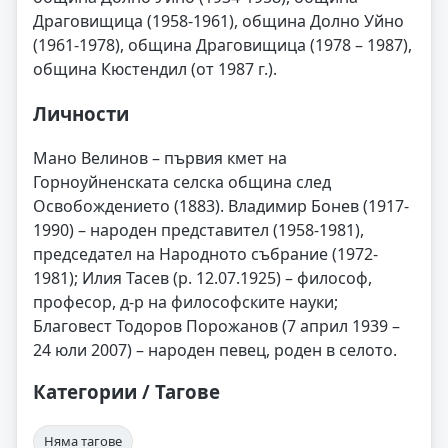
Драговищица (1958-1961), община Долно Уйно
(1961-1978), община Драговищица (1978 – 1987),
община Кюстендил (от 1987 г.).
Личности
Мано Велинов – първия кмет на
Горноуйненската селска община след
Освобождението (1883). Владимир Бонев (1917-
1990) – народен представител (1958-1981),
председател на Народното събрание (1972-
1981); Илия Тасев (р. 12.07.1925) – философ,
професор, д-р на философските науки;
Благовест Тодоров Порожанов (7 април 1939 –
24 юли 2007) – народен певец, роден в селото.
Категории / Тагове
Няма тагове