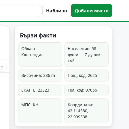
Наблизо
Добави място
Бързи факти
Област:
Население: 58
Кюстендил
души — 7 души/
км²
Височина: 386 m
Пощ. код: 2625
ЕКАТТЕ: 23323
Тел. код: 07056
МПС: КН
Координати:
42.114380,
22.999338