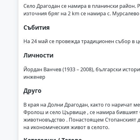
Село Драгодан се намира в планински район. Р
източния бряг на 2 km се намира с. Мурсалево 
Събития
На 24 май се провежда традиционен събор в ц
Личности
Йордан Ванчев (1933 – 2008), български истори
инженер
Друго
В края на Долни Драгодан, както го наричат ме
Фролош и село Цървище , се намира бившият С
животновъдство . Понастоящем Стопанският дв
на икономическия живот в селото.