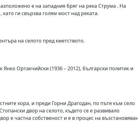
азположено е на западния бряг на река Струма . На
, като ги свързва голям мост над реката.
ентъра на селото пред кметството.
к Янко Ортакчийски (1936 – 2012), български политик и
стните хора, и преди Горни Драгодан, по пътя към село
топански двор на селото, където се е развивало
ор е частна собственост и е в процес на възстановява