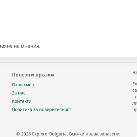
авяне на мнения.
З
Полезни връзки
Ex
Около мен
с
За нас
с
Контакти
л
п
Политика за поверителност
© 2026 ExplorerBulgaria. Всички права запазени.