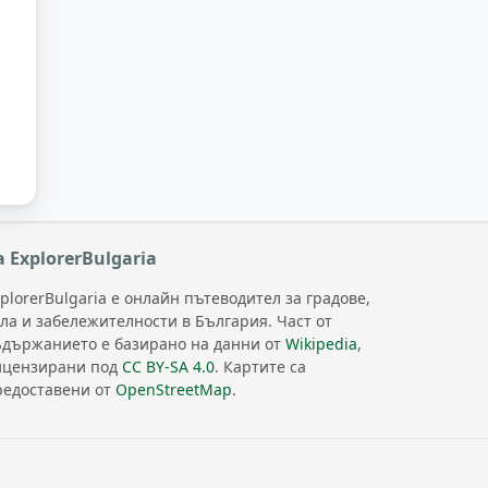
а ExplorerBulgaria
plorerBulgaria е онлайн пътеводител за градове,
ела и забележителности в България. Част от
ъдържанието е базирано на данни от
Wikipedia
,
ицензирани под
CC BY-SA 4.0
. Картите са
редоставени от
OpenStreetMap
.