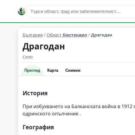
Драгодан
Област: Кюстендил
България
/
Област
Кюстендил
/
Драгодан
Драгодан
Село
Преглед
Карта
Снимки
История
При избухването на Балканската война в 1912 
одринското опълчение .
География