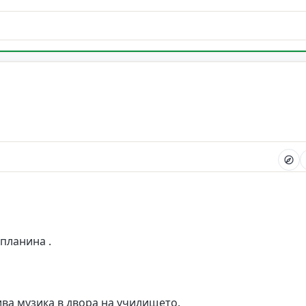
планина .
ива музика в двора на училището.