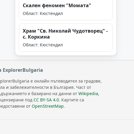
Скален феномен "Момата"
Област: Кюстендил
Храм "Св. Николай Чудотворец" -
с. Коркина
Област: Кюстендил
а ExplorerBulgaria
plorerBulgaria е онлайн пътеводител за градове,
ела и забележителности в България. Част от
ъдържанието е базирано на данни от
Wikipedia
,
ицензирани под
CC BY-SA 4.0
. Картите са
редоставени от
OpenStreetMap
.