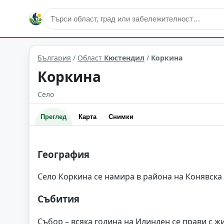
Коркина
Област: Кюстендил
България
/
Област
Кюстендил
/
Коркина
Коркина
Село
Преглед
Карта
Снимки
География
Село Коркина се намира в района на Конявска 
Събития
Събор – всяка година на Илинден се прави с ж