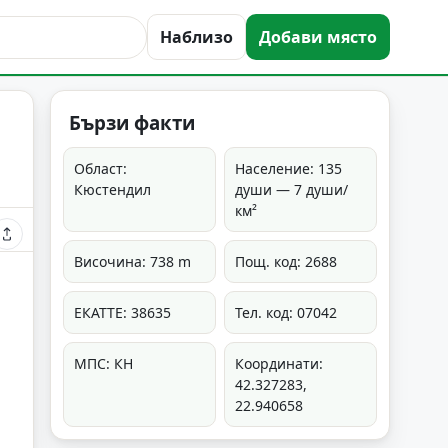
Наблизо
Добави място
Бързи факти
Област:
Население: 135
Кюстендил
души — 7 души/
км²
Височина: 738 m
Пощ. код: 2688
ЕКАТТЕ: 38635
Тел. код: 07042
МПС: КН
Координати:
42.327283,
22.940658