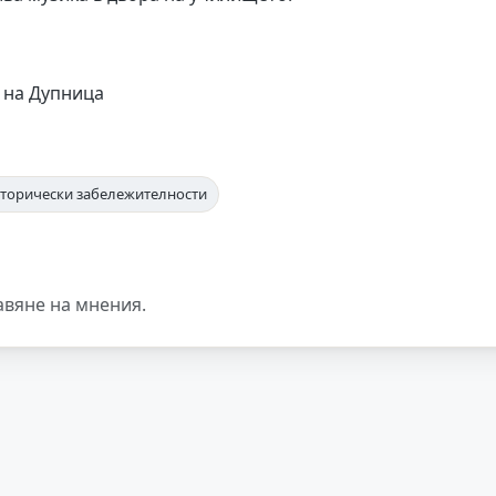
т на Дупница
сторически забележителности
авяне на мнения.