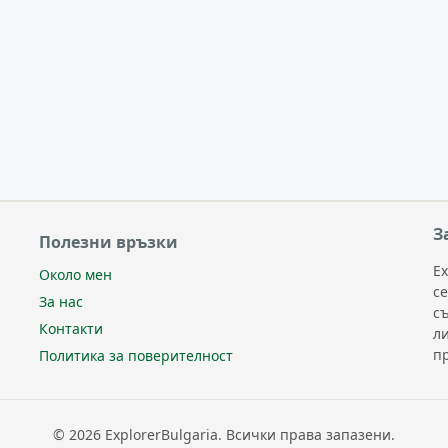
З
Полезни връзки
Ex
Около мен
с
За нас
с
Контакти
л
п
Политика за поверителност
© 2026 ExplorerBulgaria. Всички права запазени.