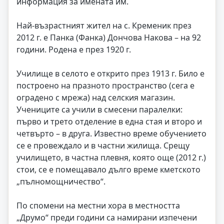
информация за имената им.
Най-възрастният жител на с. Кременик през
2012 г. е Панка (Фанка) Дончова Накова – на 92
години. Родена е през 1920 г.
Училище в селото е открито през 1913 г. Било е
построено на празното пространство (сега е
оградено с мрежа) над селския магазин.
Учениците са учили в смесени паралелки:
първо и трето отделение в една стая и второ и
четвърто – в друга. Известно време обучението
се е провеждало и в частни жилища. Срещу
училището, в частна плевня, която още (2012 г.)
стои, се е помещавало дълго време кметското
„пълномощничество“.
По спомени на местни хора в местността
„Друмо“ преди години са намирани изпечени