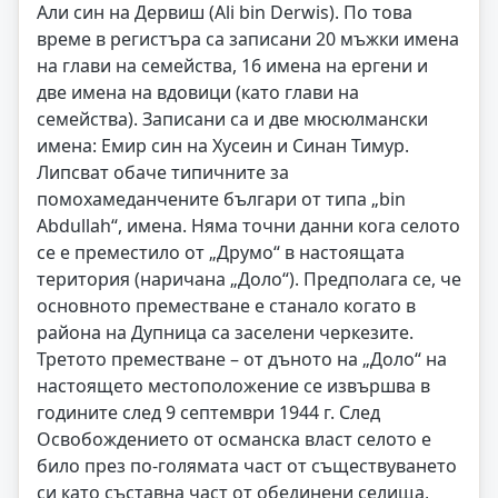
Али син на Дервиш (Ali bin Derwis). По това
време в регистъра са записани 20 мъжки имена
на глави на семейства, 16 имена на ергени и
две имена на вдовици (като глави на
семейства). Записани са и две мюсюлмански
имена: Емир син на Хусеин и Синан Тимур.
Липсват обаче типичните за
помохамеданчените българи от типа „bin
Abdullah“, имена. Няма точни данни кога селото
се е преместило от „Друмо“ в настоящата
територия (наричана „Доло“). Предполага се, че
основното преместване е станало когато в
района на Дупница са заселени черкезите.
Третото преместване – от дъното на „Доло“ на
настоящето местоположение се извършва в
годините след 9 септември 1944 г. След
Освобождението от османска власт селото е
било през по-голямата част от съществуването
си като съставна част от обединени селища,