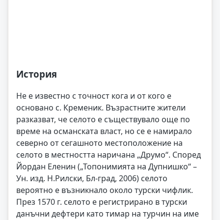
История
Не е известно с точност кога и от кого е
основано с. Кременик. Възрастните жители
разказват, че селото е съществувало още по
време на османската власт, но се е намирало
северно от сегашното местоположение на
селото в местността наричана „Друмо“. Според
Йордан Еленин („Топонимията на Дупнишко“ –
Ун. изд. Н.Рилски, Бл-град, 2006) селото
вероятно е възникнало около турски чифлик.
През 1570 г. селото е регистрирано в турски
данъчни дефтери като тимар на турчин на име