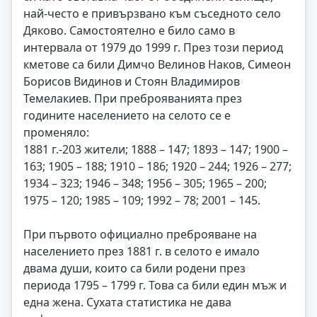
най-често е привързвано към съседното село
Дяково. Самостоятелно е било само в
интервала от 1979 до 1999 г. През този период
кметове са били Димчо Велинов Наков, Симеон
Борисов Видинов и Стоян Владимиров
Темелакиев. При преброяванията през
годините населението на селото се е
променяло:
1881 г.-203 жители; 1888 – 147; 1893 – 147; 1900 –
163; 1905 – 188; 1910 – 186; 1920 – 244; 1926 – 277;
1934 – 323; 1946 – 348; 1956 – 305; 1965 – 200;
1975 – 120; 1985 – 109; 1992 – 78; 2001 – 145.
При първото официално преброяване на
населението през 1881 г. в селото е имало
двама души, които са били родени през
периода 1795 – 1799 г. Това са били един мъж и
една жена. Сухата статистика не дава