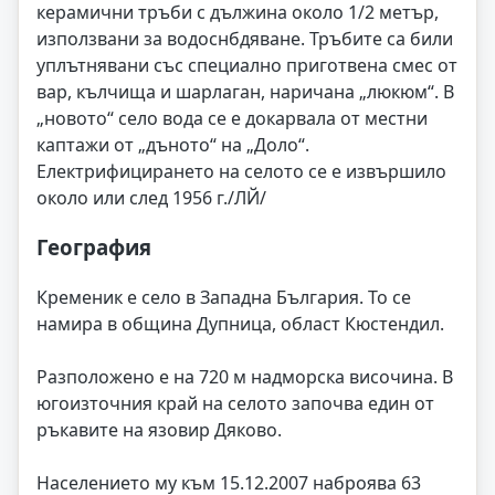
керамични тръби с дължина около 1/2 метър,
използвани за водоснбдяване. Тръбите са били
уплътнявани със специално приготвена смес от
вар, кълчища и шарлаган, наричана „люкюм“. В
„новото“ село вода се е докарвала от местни
каптажи от „дъното“ на „Доло“.
Електрифицирането на селото се е извършило
около или след 1956 г./ЛЙ/
География
Кременик е село в Западна България. То се
намира в община Дупница, област Кюстендил.
Разположено е на 720 м надморска височина. В
югоизточния край на селото започва един от
ръкавите на язовир Дяково.
Населението му към 15.12.2007 наброява 63