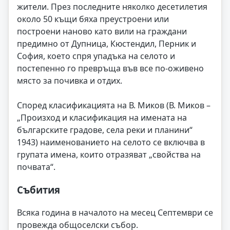
жители. През последните няколко десетилетия
около 50 къщи бяха преустроени или
построени наново като вили на граждани
предимно от Дупница, Кюстендил, Перник и
София, което спря упадъка на селото и
постепенно го превръща във все по-оживено
място за почивка и отдих.
Според класификацията на В. Миков (В. Миков –
„Произход и класификация на имената на
българските градове, села реки и планини“
1943) наименованието на селото се включва в
групата имена, които отразяват „свойства на
почвата“.
Събития
Всяка година в началото на месец Септември се
провежда общоселски събор.