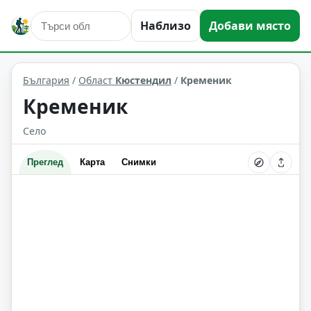
Наблизо
Добави място
Кременик
Област: Кюстендил
България
/
Област
Кюстендил
/
Кременик
Кременик
Село
Преглед
Карта
Снимки