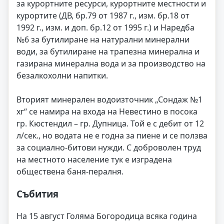
за курортните ресурси, курортните местности и
курортите (ДВ, бр.79 от 1987 г., изм. бр.18 от
1992 г., изм. и доп. бр.12 от 1995 г.) и Наредба
№6 за бутилиране на натурални минерални
води, за бутилиране на трапезна минерална и
газирана минерална вода и за производство на
безалкохолни напитки.
Вторият минерален водоизточник „Сондаж №1
хг“ се намира на входа на Невестино в посока
гр. Кюстендил – гр. Дупница. Той е с дебит от 12
л/сек., но водата не е годна за пиене и се ползва
за социално-битови нужди. С доброволен труд
на местното население тук е изградена
обществена баня-пералня.
Събития
На 15 август Голяма Богородица всяка година