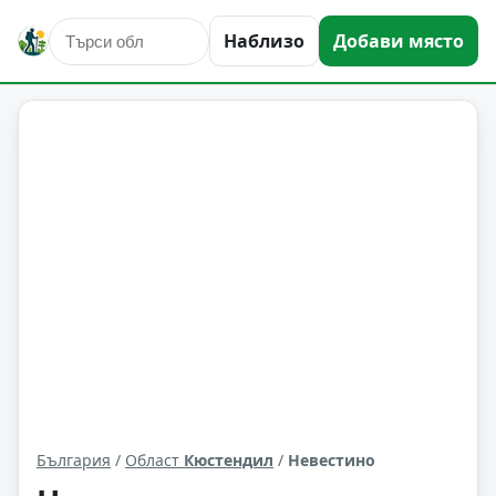
Наблизо
Добави място
Невестино
Област: Кюстендил
България
/
Област
Кюстендил
/
Невестино