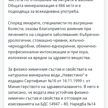
Общата минерализация е 666 мг/л и е
подходяща за всекидневна употреба.
Според лекарите, специалисти по вътрешни
болести, оказва благоприятно влияние при
лечението на следните заболявания: бъбречно-
урологични, стомашно-чревни, жлъчно-
чернодробни, обемно-еднокринни, хронично-
професионални интоксикации и при хора,
изложени на вредни за здравето вещества.
За физико-химичния състав и свойствата на
натурална минерална вода „Невестино“ е
издаден Сертификат №16 от 16.11.1999 г. от
Министерството на здравеопазването. В него е
записано, че водата има устойчив физико-
химичен състав и свойства и отговаря на
изискванията на БДС 14947 – 80, Наредба №14