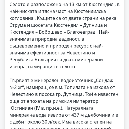
Селото е разположено на 13 км от Кюстендил , в
най-ниската и тясна част на Кюстендилска
котловина . Къщите са от двете страни на река
Струма и шосетата Кюстендил – Дупница и
Кюстендил – Бобошево – Благоевград . Най-
значимата природна даденост, а
същевременно и природен ресурс с най-
значима ефективност за Невестино и
Република България са двата минерални
извора, намиращи се селото.
Първият е минерален водоизточник „Сондаж
№2 хг“, намиращ се в м. Топилата на изхода от
Невестино в посока гр. Дупница. Той е известен
още от епохата на римския император
Юстиниан (ІV в. пр.н.е.). Натуралната
минерална вода извира от 437 м дълбочина и е
с дебит около 30 л/сек. Има висока степен на
чистота по отношение на нитрати и амоний.