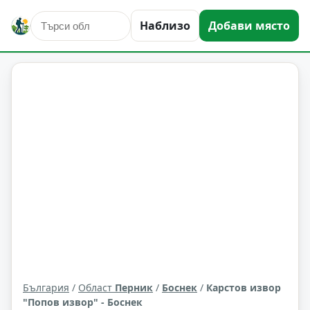
Наблизо
Добави място
природни забележителности
Боснек
Област: Перник
България
/
Област
Перник
/
Боснек
/
Карстов извор
"Попов извор" - Боснек