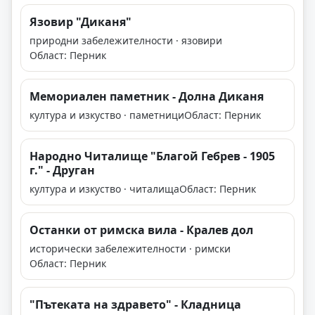
Язовир "Диканя"
природни забележителности · язовири
Област: Перник
Мемориален паметник - Долна Диканя
култура и изкуство · паметници
Област: Перник
Народно Читалище "Благой Гебрев - 1905
г." - Друган
култура и изкуство · читалища
Област: Перник
Останки от римска вила - Кралев дол
исторически забележителности · римски
Област: Перник
"Пътеката на здравето" - Кладница