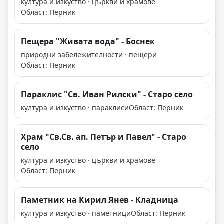
култура и изкуство · църкви и храмове
Област: Перник
Пещера "Живата вода" - Боснек
природни забележителности · пещери
Област: Перник
Параклис "Св. Иван Рилски" - Старо село
култура и изкуство · параклиси
Област: Перник
Храм "Св.Св. ап. Петър и Павел" - Старо
село
култура и изкуство · църкви и храмове
Област: Перник
Паметник на Кирил Янев - Кладница
култура и изкуство · паметници
Област: Перник