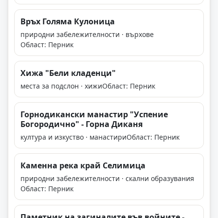
Връх Голяма Кулоница
природни забележителности · върхове
Област: Перник
Хижа "Бели кладенци"
места за подслон · хижи
Област: Перник
Горнодикански манастир "Успение
Богородично" - Горна Диканя
култура и изкуство · манастири
Област: Перник
Каменна река край Селимица
природни забележителности · скални образувания
Област: Перник
Паметник на загиналите във войните -