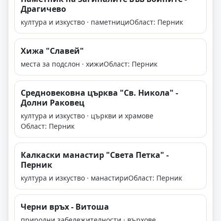
Драгичево
култура и изкуство · паметници
Област: Перник
Хижа "Славей"
места за подслон · хижи
Област: Перник
Средновековна църква "Св. Никола" -
Долни Раковец
култура и изкуство · църкви и храмове
Област: Перник
Калкаски манастир "Света Петка" -
Перник
култура и изкуство · манастири
Област: Перник
Черни връх - Витоша
природни забележителности · върхове