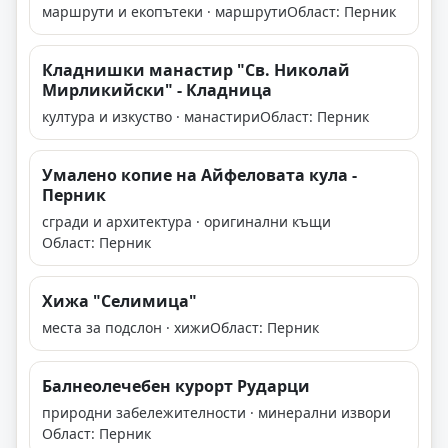
маршрути и екопътеки · маршрути
Област: Перник
Кладнишки манастир "Св. Николай
Мирликийски" - Кладница
култура и изкуство · манастири
Област: Перник
Умалено копие на Айфеловата кула -
Перник
сгради и архитектура · оригинални къщи
Област: Перник
Хижа "Селимица"
места за подслон · хижи
Област: Перник
Балнеолечебен курорт Рударци
природни забележителности · минерални извори
Област: Перник