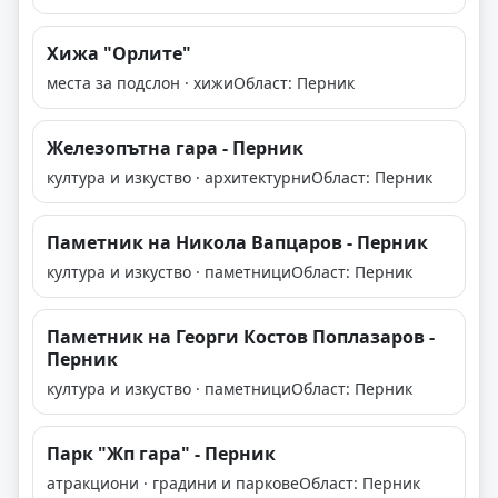
Хижа "Орлите"
места за подслон · хижи
Област: Перник
Железопътна гара - Перник
култура и изкуство · архитектурни
Област: Перник
Паметник на Никола Вапцаров - Перник
култура и изкуство · паметници
Област: Перник
Паметник на Георги Костов Поплазаров -
Перник
култура и изкуство · паметници
Област: Перник
Парк "Жп гара" - Перник
атракциони · градини и паркове
Област: Перник