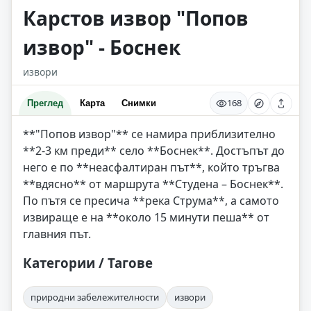
Карстов извор "Попов
извор" - Боснек
извори
168
Преглед
Карта
Снимки
**"Попов извор"** се намира приблизително
**2-3 км преди** село **Боснек**. Достъпът до
него е по **неасфалтиран път**, който тръгва
**вдясно** от маршрута **Студена – Боснек**.
По пътя се пресича **река Струма**, а самото
извираще е на **около 15 минути пеша** от
главния път.
Категории / Тагове
природни забележителности
извори