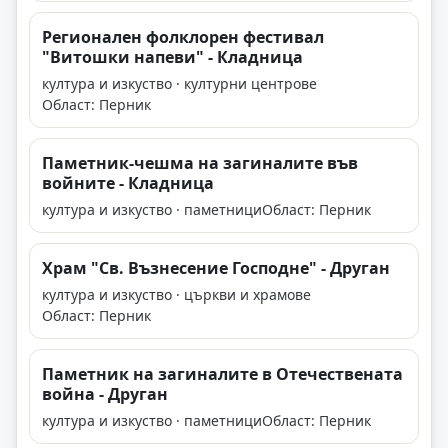
Регионален фолклорен фестивал
"Витошки напеви" - Кладница
култура и изкуство · културни центрове
Област: Перник
Паметник-чешма на загиналите във
войните - Кладница
култура и изкуство · паметници
Област: Перник
Храм "Св. Възнесение Господне" - Друган
култура и изкуство · църкви и храмове
Област: Перник
Паметник на загиналите в Отечествената
война - Друган
култура и изкуство · паметници
Област: Перник