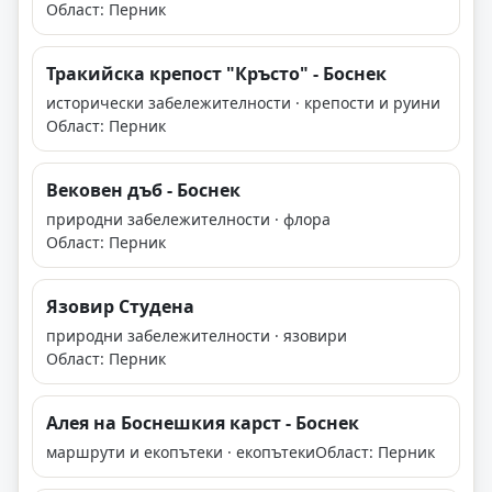
Област: Перник
Тракийска крепост "Кръсто" - Боснек
исторически забележителности · крепости и руини
Област: Перник
Вековен дъб - Боснек
природни забележителности · флора
Област: Перник
Язовир Студена
природни забележителности · язовири
Област: Перник
Алея на Боснешкия карст - Боснек
маршрути и екопътеки · екопътеки
Област: Перник