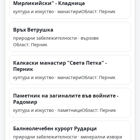
Мирликийски" - Кладница
култура и изкуство · манастири
Област: Перник
Връх Ветрушка
природни забележителности · върхове
Област: Перник
Калкаски манастир "Света Петка" -
Перник
култура и изкуство · манастири
Област: Перник
Паметник на загиналите във войните -
Радомир
култура и изкуство · паметници
Област: Перник
Балнеолечебен курорт Рударци
природни забележителности · минерални извори