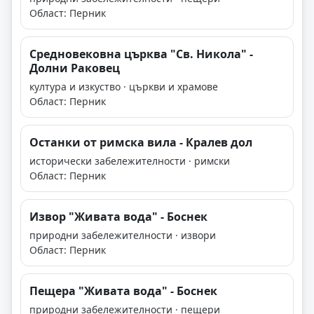
Област: Перник
Средновековна църква "Св. Никола" -
Долни Раковец
култура и изкуство · църкви и храмове
Област: Перник
Останки от римска вила - Кралев дол
исторически забележителности · римски
Област: Перник
Извор "Живата вода" - Боснек
природни забележителности · извори
Област: Перник
Пещера "Живата вода" - Боснек
природни забележителности · пещери