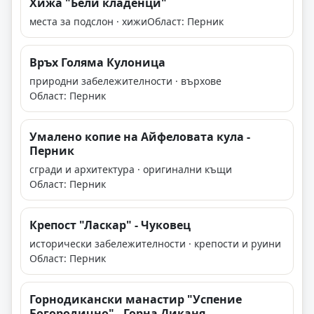
Хижа "Бели кладенци"
места за подслон · хижи
Област: Перник
Връх Голяма Кулоница
природни забележителности · върхове
Област: Перник
Умалено копие на Айфеловата кула -
Перник
сгради и архитектура · оригинални къщи
Област: Перник
Крепост "Ласкар" - Чуковец
исторически забележителности · крепости и руини
Област: Перник
Горнодикански манастир "Успение
Богородично" - Горна Диканя