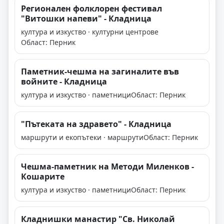
Регионален фолклорен фестивал
"Витошки напеви" - Кладница
култура и изкуство · културни центрове
Област: Перник
Паметник-чешма на загиналите във
войните - Кладница
култура и изкуство · паметници
Област: Перник
"Пътеката на здравето" - Кладница
маршрути и екопътеки · маршрути
Област: Перник
Чешма-паметник на Методи Миленков -
Кошарите
култура и изкуство · паметници
Област: Перник
Кладнишки манастир "Св. Николай