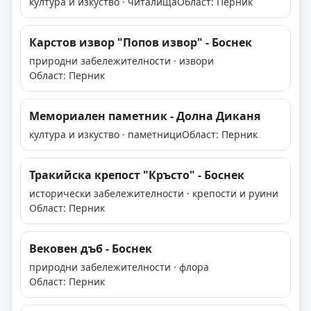
култура и изкуство · читалища
Област: Перник
Карстов извор "Попов извор" - Боснек
природни забележителности · извори
Област: Перник
Мемориален паметник - Долна Диканя
култура и изкуство · паметници
Област: Перник
Тракийска крепост "Кръсто" - Боснек
исторически забележителности · крепости и руини
Област: Перник
Вековен дъб - Боснек
природни забележителности · флора
Област: Перник