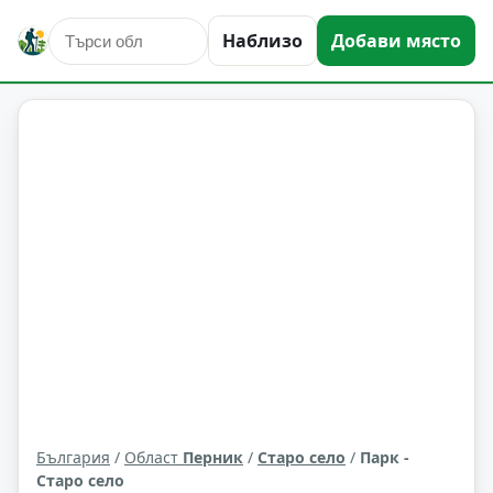
Наблизо
Добави място
атракциони
Старо село
Област: Перник
България
/
Област
Перник
/
Старо село
/
Парк -
Старо село