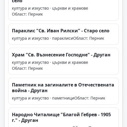
село
култура и изкуство · църкви и храмове
Област: Перник
Параклис "Св. Иван Рилски" - Старо село
култура и изкуство · параклиси
Област: Перник
Храм "Св. Възнесение Господне" - Друган
култура и изкуство · църкви и храмове
Област: Перник
Паметник на загиналите в Отечествената
война - Друган
култура и изкуство · паметници
Област: Перник
Народно Читалище "Благой Гебрев - 1905
г." - Друган