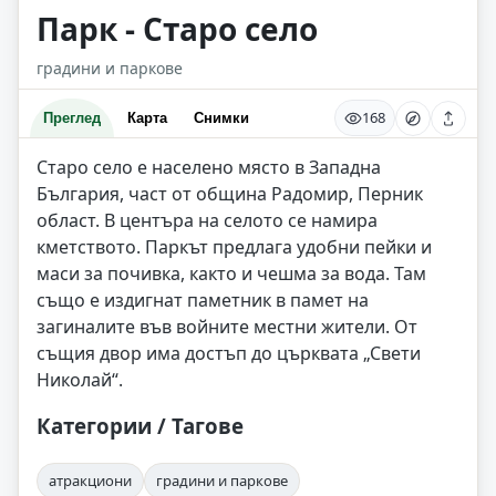
Парк - Старо село
градини и паркове
168
Преглед
Карта
Снимки
Старо село е населено място в Западна
България, част от община Радомир, Перник
област. В центъра на селото се намира
кметството. Паркът предлага удобни пейки и
маси за почивка, както и чешма за вода. Там
също е издигнат паметник в памет на
загиналите във войните местни жители. От
същия двор има достъп до църквата „Свети
Николай“.
Категории / Тагове
атракциони
градини и паркове