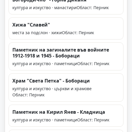
култура и изкуство · манастири
Област: Перник
Хижа "Славей"
места за подслон · хижи
Област: Перник
Паметник на загиналите във войните
1912-1918 и 1945 - Бобораци
култура и изкуство · паметници
Област: Перник
Храм "Света Петка" - Бобораци
култура и изкуство · църкви и храмове
Област: Перник
Паметник на Кирил Янев - Кладница
култура и изкуство · паметници
Област: Перник