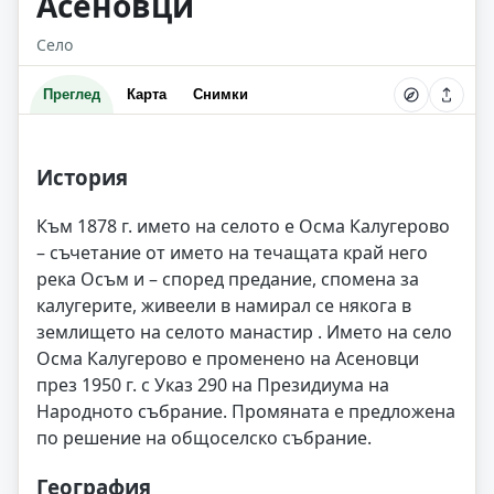
Асеновци
Село
Преглед
Карта
Снимки
История
Към 1878 г. името на селото е Осма Калугерово
– съчетание от името на течащата край него
река Осъм и – според предание, спомена за
калугерите, живеели в намирал се някога в
землището на селото манастир . Името на село
Осма Калугерово е променено на Асеновци
през 1950 г. с Указ 290 на Президиума на
Народното събрание. Промяната е предложена
по решение на общоселско събрание.
География