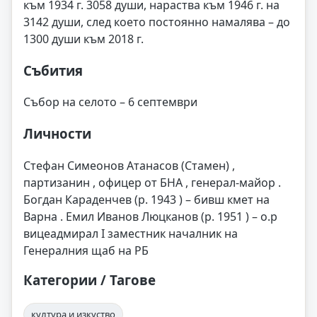
към 1934 г. 3058 души, нараства към 1946 г. на
3142 души, след което постоянно намалява – до
1300 души към 2018 г.
Събития
Събор на селото – 6 септември
Личности
Стефан Симеонов Атанасов (Стамен) ,
партизанин , офицер от БНА , генерал-майор .
Богдан Караденчев (р. 1943 ) – бивш кмет на
Варна . Емил Иванов Люцканов (р. 1951 ) – о.р
вицеадмирал I заместник началник на
Генералния щаб на РБ
Категории / Тагове
култура и изкуство