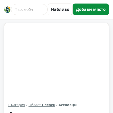
Наблизо
Добави място
Асеновци
Област: Плевен
България
/
Област
Плевен
/
Асеновци