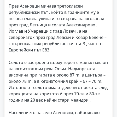
През Асеновци минава третокласен
републикански път , който в границите му е
негова главна улица и го свързва на югозапад
през град Летница и селата Александрово ,
Йоглав и Умаревци с град Ловеч , а на
североизток през град Левски и Козар Белене –
с първокласния републикански път 3 , част от
Европейски път Е83 .
Селото е застроено върху терен с малък наклон
на югоизток към река Осъм. Надморската
височина при гарата е около 87 m, в центъра –
около 78 m, а в югоизточния край – 67 – 70 m.
Източно от селото има отделени от реката след
корекцията на коритото ѝ през 70-те и 80-те
години на 20 век нейни стари меандри .
Населението на село Асеновци, наброявало