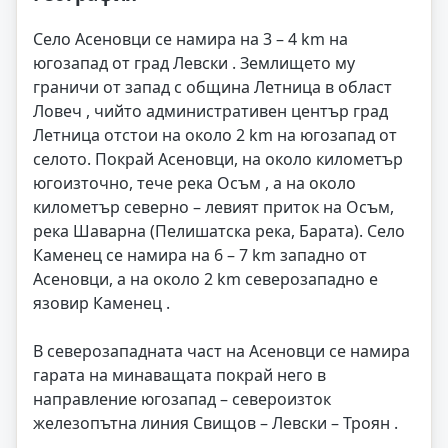
Село Асеновци се намира на 3 – 4 km на
югозапад от град Левски . Землището му
граничи от запад с община Летница в област
Ловеч , чийто административен център град
Летница отстои на около 2 km на югозапад от
селото. Покрай Асеновци, на около километър
югоизточно, тече река Осъм , а на около
километър северно – левият приток на Осъм,
река Шаварна (Пелишатска река, Барата). Село
Каменец се намира на 6 – 7 km западно от
Асеновци, а на около 2 km северозападно е
язовир Каменец .
В северозападната част на Асеновци се намира
гарата на минаващата покрай него в
направление югозапад – североизток
железопътна линия Свищов – Левски – Троян .