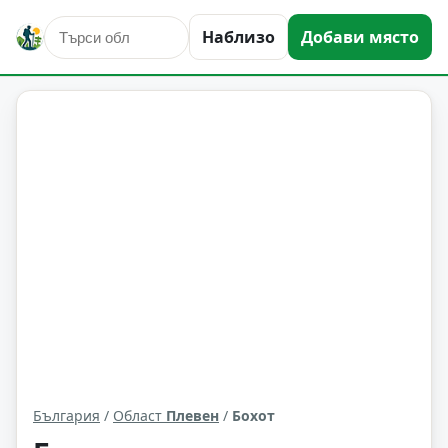
Наблизо
Добави място
Бохот
Област: Плевен
България
/
Област
Плевен
/
Бохот