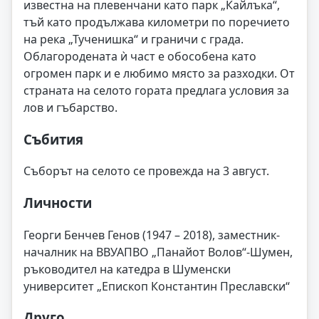
известна на плевенчани като парк „Кайлъка“,
тъй като продължава километри по поречието
на река „Тученишка“ и граничи с града.
Облагородената ѝ част е обособена като
огромен парк и е любимо място за разходки. От
страната на селото гората предлага условия за
лов и гъбарство.
Събития
Съборът на селото се провежда на 3 август.
Личности
Георги Бенчев Генов (1947 – 2018), заместник-
началник на ВВУАПВО „Панайот Волов“-Шумен,
ръководител на катедра в Шуменски
университет „Епископ Константин Преславски“
Друго