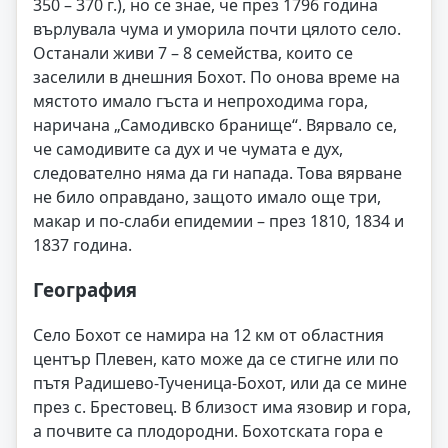
350 – 370 г.), но се знае, че през 1796 година
върлувала чума и уморила почти цялото село.
Останали живи 7 – 8 семейства, които се
заселили в днешния Бохот. По онова време на
мястото имало гъста и непроходима гора,
наричана „Самодивско бранище“. Вярвало се,
че самодивите са дух и че чумата е дух,
следователно няма да ги напада. Това вярване
не било оправдано, защото имало още три,
макар и по-слаби епидемии – през 1810, 1834 и
1837 година.
География
Село Бохот се намира на 12 км от областния
център Плевен, като може да се стигне или по
пътя Радишево-Тученица-Бохот, или да се мине
през с. Брестовец. В близост има язовир и гора,
а почвите са плодородни. Бохотската гора е