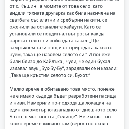
от с. Къшин , а момите от това село, като
видели тяхната другарка как била накичена на
сватбата със златни и сребърни накити, се
оженили за останалите хайдути. Като се
установили се повдигнал въпросът как да
нарекат селото и войводата казал: „Ще
замръкнем тази нощ и от природата каквото
чуем, така ще назовем селото си.“ И понеже
били близо до Кайлъка , чули, че един бухал
издавал звук „Бух-Бу-Бу“, зарадвали се и казали:
„Така ще кръстим селото си, Бухот.“
Малко време е обитавано това място, понеже
не е имало къде да бъдат разработени пасища
и ниви. Намерили по-подходяща локация на
един километър югазападно от днешното село
Бохот, в местността „Селище“. Не е известно
колко време е живяно там (вероятно около