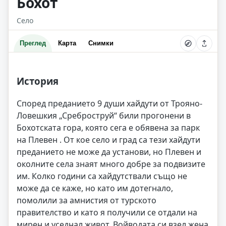
Бохот
Село
Преглед
Карта
Снимки
История
Според преданието 9 души хайдути от Трояно-
Ловешкия „Среброструй“ били прогонени в
Бохотската гора, която сега е обявена за парк
на Плевен . От кое село и град са тези хайдути
преданието не може да установи, но Плевен и
околните села знаят много добре за подвизите
им. Колко години са хайдутствали също не
може да се каже, но като им дотегнало,
помолили за амнистия от турското
правителство и като я получили се отдали на
мирен и уседнал живот. Войводата си взел жена