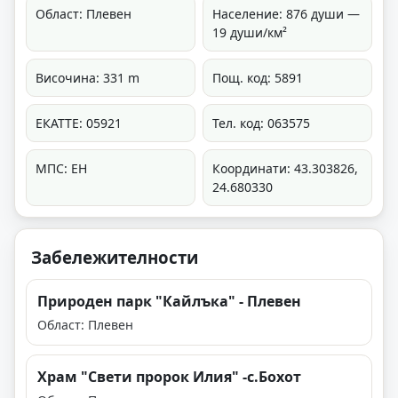
Област: Плевен
Население: 876 души —
19 души/км²
Височина: 331 m
Пощ. код: 5891
ЕКАТТЕ: 05921
Тел. код: 063575
МПС: ЕН
Координати: 43.303826,
24.680330
Забележителности
Природен парк "Кайлъка" - Плевен
Област: Плевен
Храм "Свети пророк Илия" -с.Бохот