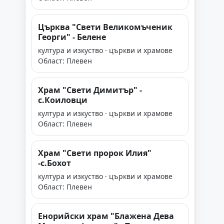
Църква "Свети Великомъченик
Георги" - Белене
култура и изкуство · църкви и храмове
Област: Плевен
Храм "Свети Димитър" -
с.Коиловци
култура и изкуство · църкви и храмове
Област: Плевен
Храм "Свети пророк Илия"
-с.Бохот
култура и изкуство · църкви и храмове
Област: Плевен
Енорийски храм "Блажена Дева