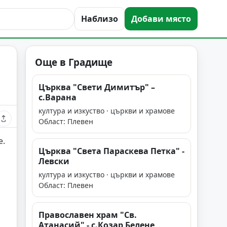
Наблизо
Добави място
Още в Градище
Църква "Свети Димитър" –
с.Варана
култура и изкуство · църкви и храмове
Област: Плевен
е.
Църква "Света Параскева Петка" -
Левски
култура и изкуство · църкви и храмове
Област: Плевен
Православен храм "Св.
Атанасий" - с.Козар Белене