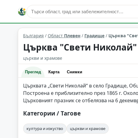
култура и изкуство
Градище
Област: Плевен
България
/
Област
Плевен
/
Градище
/
Църква "Све
Църква "Свети Николай" 
църкви и храмове
Преглед
Карта
Снимки
Църквата „Свети Николай“ в село Градище, Об
Построена е приблизително през 1865 г. Около
Църковният празник се отбелязва на 6 декемв
Категории / Тагове
култура и изкуство
църкви и храмове