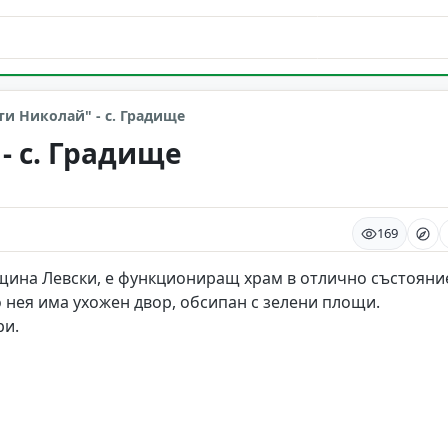
ти Николай" - с. Градище
- с. Градище
169
щина Левски, е функциониращ храм в отлично състояни
 нея има ухожен двор, обсипан с зелени площи.
ри.