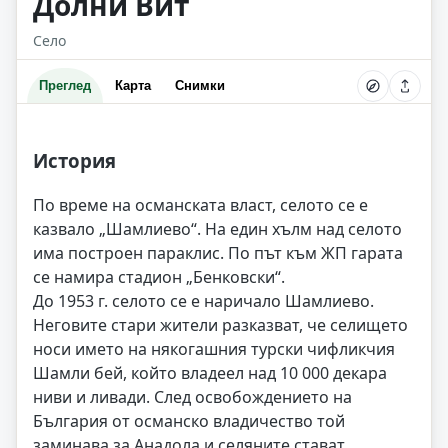
Долни Вит
Село
Преглед
Карта
Снимки
История
По време на османската власт, селото се е
казвало „Шамлиево“. На един хълм над селото
има построен параклис. По път към ЖП гарата
се намира стадион „Бенковски“.
До 1953 г. селото се е наричало Шамлиево.
Неговите стари жители разказват, че селището
носи името на някогашния турски чифликчия
Шамли бей, който владеел над 10 000 декара
ниви и ливади. След освобождението на
България от османско владичество той
заминава за Анадола и селяните стават