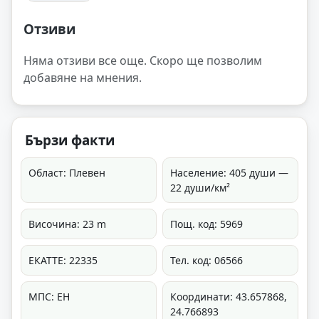
Отзиви
Няма отзиви все още. Скоро ще позволим
добавяне на мнения.
Бързи факти
Област: Плевен
Население: 405 души —
22 души/км²
Височина: 23 m
Пощ. код: 5969
ЕКАТТЕ: 22335
Тел. код: 06566
МПС: ЕН
Координати: 43.657868,
24.766893