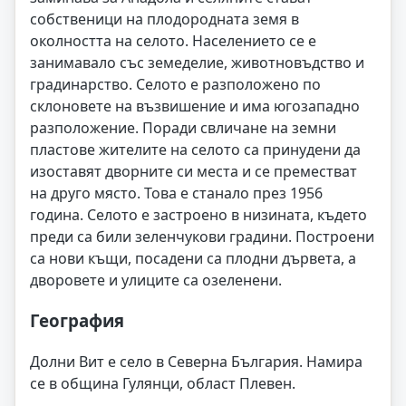
собственици на плодородната земя в
околността на селото. Населението се е
занимавало със земеделие, животновъдство и
градинарство. Селото е разположено по
склоновете на възвишение и има югозападно
разположение. Поради свличане на земни
пластове жителите на селото са принудени да
изоставят дворните си места и се преместват
на друго място. Това е станало през 1956
година. Селото е застроено в низината, където
преди са били зеленчукови градини. Построени
са нови къщи, посадени са плодни дървета, а
дворовете и улиците са озеленени.
География
Долни Вит е село в Северна България. Намира
се в община Гулянци, област Плевен.