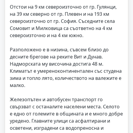
Отстои на 9 км североизточно от гр. Гулянци,
на 39 км северно от гр. Плевен и на 193 км
североизточно от гр. София. Съседните села
Сомовит и Милковица са съответно на 4 км
североизточно и на 4 км южно.
Разположено е в низина, съвсем близо до
десните брегове на реките Вит и Дунав.
Надморската му височина достига 48 м.
Климатът е умереноконтинентален със студена
зима и топло лято, количеството на валежите е
малко.
Железопътен и автобусен транспорт го
свързват с останалите населени места. Селото
е едно от големите в общината и е много добре
уредено. Главните улици са асфалтирани и
осветени, изградени са водопреносна и