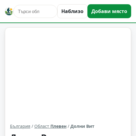
Наблизо
Добави място
Долни Вит
Област: Плевен
България
/
Област
Плевен
/
Долни Вит