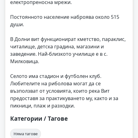
електропреносна мрежи.
Постоянното население наброява около 515
души.
В Долни вит функционират кметство, параклис,
читалище, детска градина, магазини и
заведение. Най-близкото училище е в с.
Милковица.
Селото има стадион и футболен клуб.
Любителите на риболова могат да се
възползват от условията, които река Вит
предоставя за практикуването му, както и за
пикници, плаж и разходки.
Категории / Тагове
Няма тагове