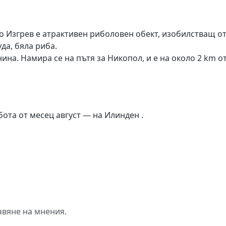
о Изгрев е атрактивен риболовен обект, изобилстващ о
да, бяла риба.
ина. Намира се на пътя за Никопол, и е на около 2 km о
ота от месец август — на Илинден .
авяне на мнения.