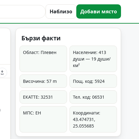
Наблизо
Добави място
Бързи факти
Област: Плевен
Население: 413
души — 19 души/
км²
Височина: 57 m
Пощ. код: 5924
ЕКАТТЕ: 32531
Тел. код: 06531
а
МПС: ЕН
Координати:
43.474731,
25.055685