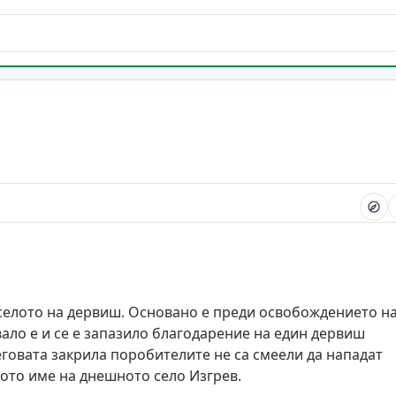
.селото на дервиш. Основано е преди освобождението н
ало е и се е запазило благодарение на един дервиш
еговата закрила поробителите не са смеели да нападат
рото име на днешното село Изгрев.