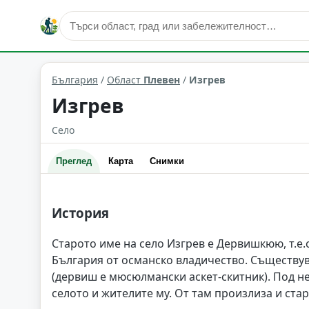
Изгрев
Област: Плевен
България
/
Област
Плевен
/
Изгрев
Изгрев
Село
Преглед
Карта
Снимки
История
Старото име на село Изгрев е Дервишкюю, т.е
България от османско владичество. Съществув
(дервиш е мюсюлмански аскет-скитник). Под н
селото и жителите му. От там произлиза и ста