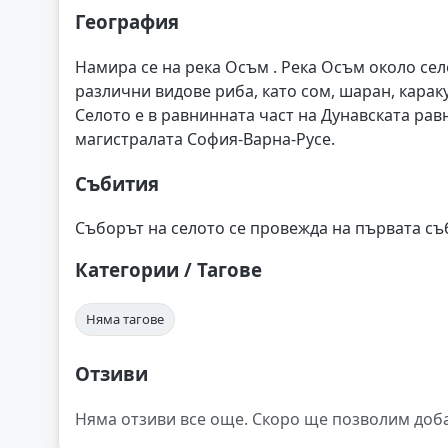
География
Намира се на река Осъм . Река Осъм около сел
различни видове риба, като сом, шаран, караку
Селото е в равнинната част на Дунавската равн
магистралата София-Варна-Русе.
Събития
Съборът на селото се провежда на първата съб
Категории / Тагове
Няма тагове
Отзиви
Няма отзиви все още. Скоро ще позволим доб