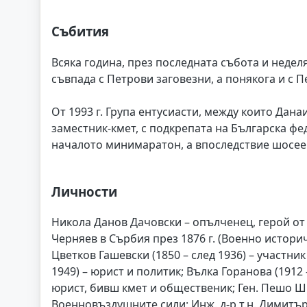
Събития
Всяка година, през последната събота и недел
съвпада с Петрови заговезни, а понякога и с П
От 1993 г. Група ентусиасти, между които Дан
заместник-кмет, с подкрепата на Българска фе
началото минимаратон, а впоследствие шосее
Личности
Никола Данов Дачовски – опълченец, герой от 
Черняев в Сърбия през 1876 г. (Военно историче
Цветков Гашевски (1850 – след 1936) – участн
1949) – юрист и политик; Вълка Горанова (1912 
юрист, бивш кмет и общественик; Ген. Пешо Ш
Военновъздушните сили; Инж. д-р т.н. Димитър