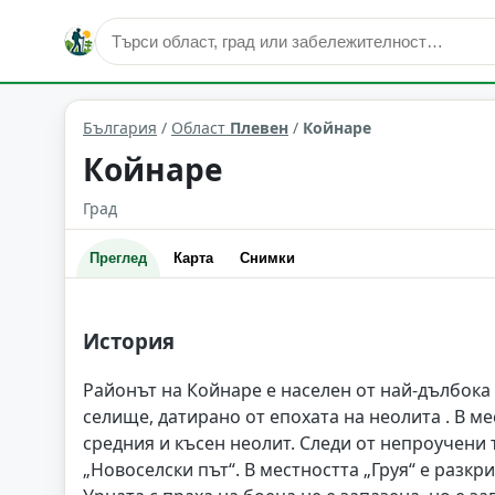
Койнаре
Област: Плевен
България
/
Област
Плевен
/
Койнаре
Койнаре
Град
Преглед
Карта
Снимки
История
Районът на Койнаре е населен от най-дълбока 
селище, датирано от епохата на неолита . В м
средния и късен неолит. Следи от непроучени
„Новоселски път“. В местността „Груя“ е разкр