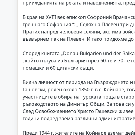
приижданията на реката и наводненията, пред
В края на XVIII век епископ Софроний Врачанс
грешнаго Софрония “: „ Седях на Плевен три д
Пратих напред человеци селяни, ако има войска
възвърнем пак на Плевен. И тако поидохме до с
Според книгата „Donau-Bulgarien und der Balka
, който пътува из България през 60-те и 70-те 
помашки и 60 цигански къщи.
Видна личност от периода на Възраждането и
Гашовски, роден около 1850 г. в с. Койнаре, т
участниците в обира на турската поща в стар
ръководството на Димитър Общи. За това си у
След Освобождението Христо Гашевски живее 
години подред заема различни административн
Преди 1944 г. жителите на Койнаре вземат дей