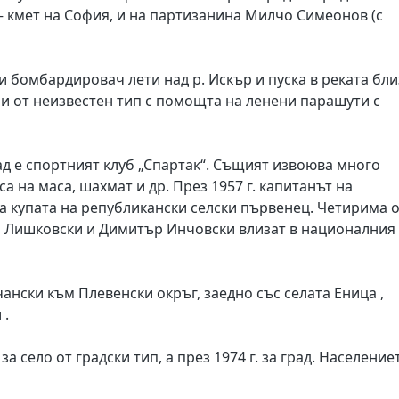
 – кмет на София, и на партизанина Милчо Симеонов (с
ски бомбардировач лети над р. Искър и пуска в реката бл
и от неизвестен тип с помощта на ленени парашути с
ад е спортният клуб „Спартак“. Същият извоюва много
а на маса, шахмат и др. През 1957 г. капитанът на
 купата на републикански селски първенец. Четирима 
ор Лишковски и Димитър Инчовски влизат в националния
ански към Плевенски окръг, заедно със селата Еница ,
 .
за село от градски тип, а през 1974 г. за град. Население