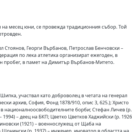
я на месец юни, се провежда традиционния събор. Той
етровден.
аил Стоянов, Георги Върбанов, Петрослав Бенчовски –
дерация по лека атлетика организират ежегоден, в
н пробег, в памет на Димитър Върбанов-Митето.
Шипка, участвал като доброволец в четата на генерал
ски архив, София, Фонд 1878/910, опис 3, 625.); Христо
ик в националноосвободителните борби; Стефан Личев (р.
– 1994) – деец на БКП; Цветко Цветков Хаджийски (р. 1926
иновски (1921) – военнослужещ от Щаба на
 Шонински (р. 1937) – инженер, иноватор в областта на