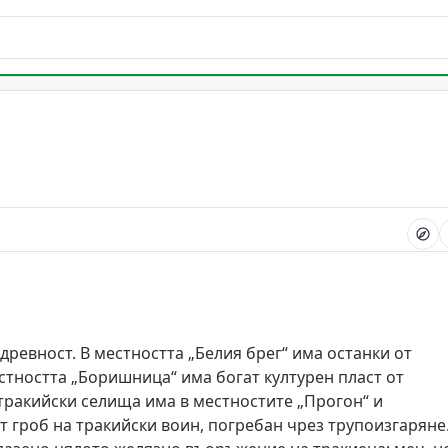
древност. В местността „Белия брег“ има останки от
естността „Боришница“ има богат културен пласт от
 тракийски селища има в местностите „Прогон“ и
ит гроб на тракийски воин, погребан чрез трупоизгаряне