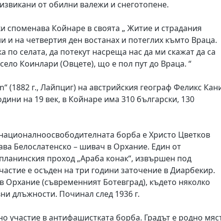
извикани от обилни валежи и снеготопене.
ки споменава Койнаре в своята „ Житие и страдания
ни и на четвертия ден востанах и потеглих къмто Враца.
 по селата, да потекут насреща нас да ми скажат да са
ело Коинлари (Овцете), що е пол пут до Враца. “
n“ (1882 г., Лайпциг) на австрийския географ Феликс Кан
години на 19 век, в Койнаре има 310 български, 130
 националноосвободителната борба е Христо Цветков
огава Белослатенско – шивач в Орхание. Един от
опланинския проход „Араба конак“, извършен под
частие е осъден на три години заточение в Диарбекир.
в Орхание (съвременният Ботевград), където няколко
и длъжности. Починал след 1936 г.
но участие в антифашистката борба. Градът е родно мяс