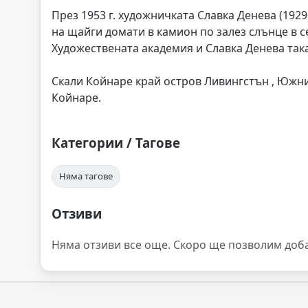
През 1953 г. художничката Славка Денева (192
на щайги домати в камион по залез слънце в с
Художествената академия и Славка Денева така
Скали Койнаре край остров Ливингстън , Южни
Койнаре.
Категории / Тагове
Няма тагове
Отзиви
Няма отзиви все още. Скоро ще позволим доб