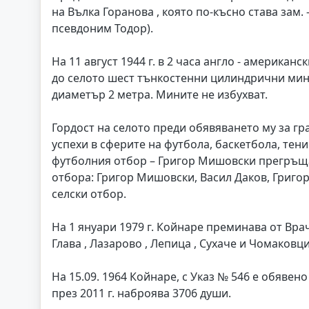
на Вълка Горанова , която по-късно става зам.
псевдоним Тодор).
На 11 август 1944 г. в 2 часа англо - американ
до селото шест тънкостенни цилиндрични мин
диаметър 2 метра. Мините не избухват.
Гордост на селото преди обявяването му за гр
успехи в сферите на футбола, баскетбола, тенис
футболния отбор – Григор Мишовски прегръща
отбора: Григор Мишовски, Васил Даков, Григ
селски отбор.
На 1 януари 1979 г. Койнаре преминава от Врач
Глава , Лазарово , Лепица , Сухаче и Чомаковци
На 15.09. 1964 Койнаре, с Указ № 546 е обявено 
през 2011 г. наброява 3706 души.