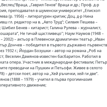
еслец“Враца, „Гаврил Генов“ Враца и др.; Проф. д-р
ория, преподавател в шуменски университет „Епископ
ва (р. 1956) – литературен критик; Доц. д-р Нина
ивш гл. редактор на в. „Авто Труд“; Силвия Пешева –
; Шибил Бенев – китарист; Галина Рулева – журналист,
кошарата“, Не тичай щастливецо"; Наум Наумов (1948 –
 – 2002) – актьор в Плевенски драматичен театър „Иван
итър Дончев – победител в първото държавно първенст
з 1932 г.; Йордан Бозушки – автор на романа „Роб на
ст; Веселин Дамянов-известен басбаритон. Работил в
ката опера. Участник в международни фестивали; Петъ
обрите преводачи на Пушкин и Петьофи. Живее в селото
8) – детски поет, автор на „Хей ръчички, хей ги две“.
нов (1888 – 1979) – учител в първа прогимназия
ооперативното движение;