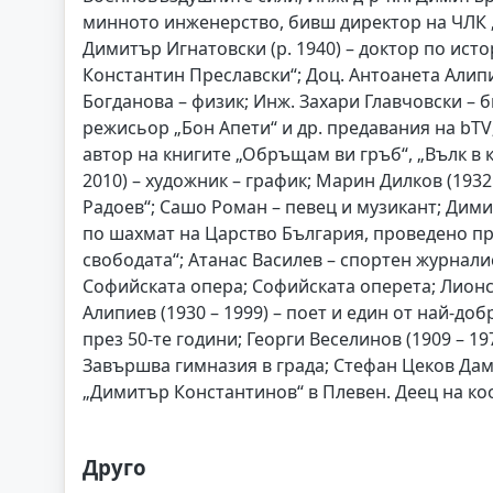
минното инженерство, бивш директор на ЧЛК „В
Димитър Игнатовски (р. 1940) – доктор по ист
Константин Преславски“; Доц. Антоанета Алипие
Богданова – физик; Инж. Захари Главчовски – б
режисьор „Бон Апети“ и др. предавания на bTV
автор на книгите „Обръщам ви гръб“, „Вълк в 
2010) – художник – график; Марин Дилков (1932
Радоев“; Сашо Роман – певец и музикант; Дим
по шахмат на Царство България, проведено пре
свободата“; Атанас Василев – спортен журнали
Софийската опера; Софийската оперета; Лионс
Алипиев (1930 – 1999) – поет и един от най-д
през 50-те години; Георги Веселинов (1909 – 197
Завършва гимназия в града; Стефан Цеков Дамя
„Димитър Константинов“ в Плевен. Деец на к
Друго