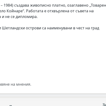
9 – 1984) създава живописно платно, озаглавено „Товаре
ело Койнаре“. Работата е отхвърлена от съвета на
 и не се дипломира.
 Шетландски острови са наименувани в чест на град
авяне на мнения.
З