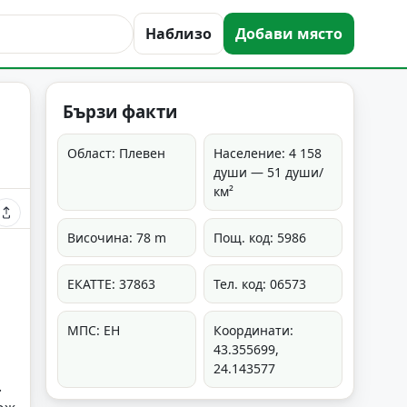
Наблизо
Добави място
Бързи факти
Област: Плевен
Население: 4 158
души — 51 души/
км²
Височина: 78 m
Пощ. код: 5986
ЕКАТТЕ: 37863
Тел. код: 06573
МПС: ЕН
Координати:
43.355699,
24.143577
.