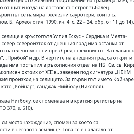
запазено цялото желязно въоръжение на тракиеца: меч, 
о от щит и юзда на лостове със строг зъбалец.
първи път се намират железни сауротери, които са
Б., Археология, 1990, кн. 4, с. 22 – 24, обр. от 11 до 14).
 селище е кръстопътя Улпия Ескус – Сердика и Мелта-
 север-североизток от днешния град има останки от
то населено място и през Средновековието . За славянс
, „Прибой“ и др. В чертите на днешния град са открити
да има постъпил в ръкописния отдел на НБ „Св. св. Кир
кописен октоих от ХІІІ в., заведен под сигнатура „НБКМ
ския произход на селището. За първи път името Койнаре
, като „Койнар“, санджак Нийболу (Никопол).
каза Нигболу, се споменава и в краткия регистър на
D 370, s. 510).
си местонахождение, спомен за което са
сти в неговото землище. Това се е налагало от