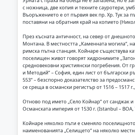
Урната с праха на боеца не е запазена, но е 
с ножница, две копия и техните сауротери, умб
Въоръжението е от първия век пр. Хр. Тук за 
поставяни на обратния край на копието (Николов, 
През късната античност, на север от днешното
Монтана. В местността „Каменната могила“, на
римска пътна станция. Койнаре съществува ка
поселищен живот говорят хидронимите „Затон“
средновековни християнски погребения. От гра
и Методий“ – София, един лист от български ръ
553“ – безспорно доказателство за предосман
се среща в османски регистър от 1516 – 1517 г.
Отново под името „Село Койнар“ от санджак и 
Османската империя от 1530 г. (Istanbul – BOA, T
Койнаре няколко пъти е сменяло поселищното 
наименованията „Селището“ на няколко местно