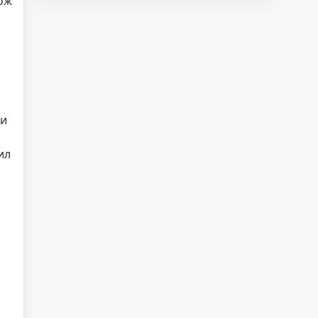
нож
ки
ил