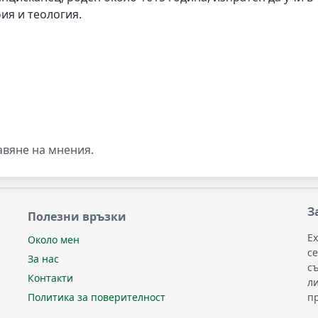
ия и теология.
авяне на мнения.
З
Полезни връзки
Ex
Около мен
с
За нас
с
Контакти
л
п
Политика за поверителност