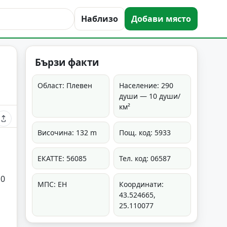
Наблизо
Добави място
Бързи факти
Област: Плевен
Население: 290
души — 10 души/
км²
Височина: 132 m
Пощ. код: 5933
ЕКАТТЕ: 56085
Тел. код: 06587
10
МПС: ЕН
Координати:
43.524665,
25.110077