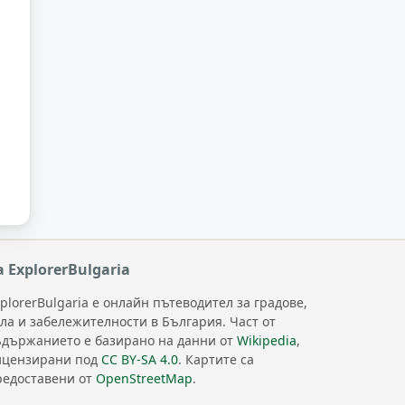
а ExplorerBulgaria
plorerBulgaria е онлайн пътеводител за градове,
ела и забележителности в България. Част от
ъдържанието е базирано на данни от
Wikipedia
,
ицензирани под
CC BY-SA 4.0
. Картите са
редоставени от
OpenStreetMap
.