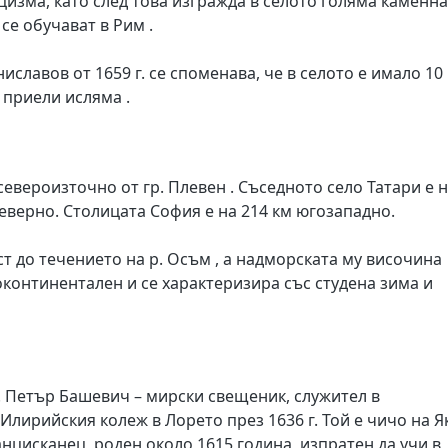
изма, като след това изгражда в селото голяма каменна
се обучават в Рим .
славов от 1659 г. се споменава, че в селото е имало 10
приели исляма .
 североизточно от гр. Плевен . Съседното село Татари е 
 северно. Столицата София е на 214 км югозападно.
ст до течението на р. Осъм , а надморската му височина
оконтинентален и се характеризира със студена зима и
в. Петър Башевич – мирски свещеник, служител в
лирийския колеж в Лорето през 1636 г. Той е чичо на Я
нцисканец, роден около 1615 година, изпратен да учи в