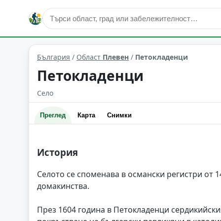
Петокладенци
Област: Плевен
България
/
Област
Плевен
/
Петокладенци
Петокладенци
Село
Преглед
Карта
Снимки
История
Селото се споменава в османски регистри от 14
домакинства.
През 1604 година в Петокладенци сердикийск