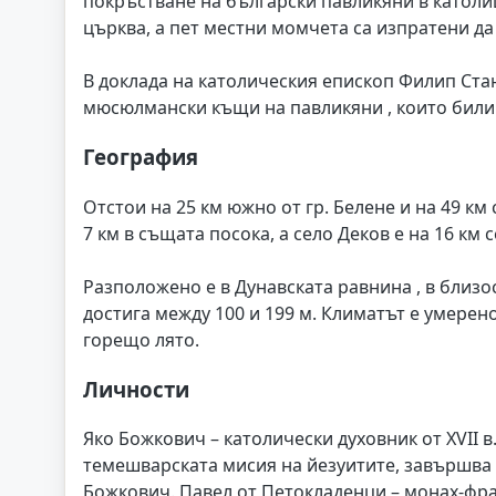
покръстване на български павликяни в католиц
църква, а пет местни момчета са изпратени да 
В доклада на католическия епископ Филип Стани
мюсюлмански къщи на павликяни , които били 
География
Отстои на 25 км южно от гр. Белене и на 49 км
7 км в същата посока, а село Деков е на 16 км
Разположено е в Дунавската равнина , в близо
достига между 100 и 199 м. Климатът е умерен
горещо лято.
Личности
Яко Божкович – католически духовник от XVII 
темешварската мисия на йезуитите, завършва И
Божкович. Павел от Петокладенци – монах-фра