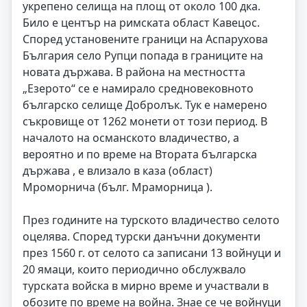
укрепено селища на площ от около 100 дка.
Било е център на римската област Кавецос.
Според установените граници на Аспарухова
България село Рупци попада в границите на
новата държава. В района на местността
„Езерото“ се е намирало средновековното
българско селище Добролък. Тук е намерено
съкровище от 1262 монети от този период. В
началото на османското владичество, а
вероятно и по време на Втората българска
държава , е влизало в каза (област)
Мроморнича (бълг. Мраморница ).
През годините на турското владичество селото
оцелява. Според турски данъчни документи
през 1560 г. от селото са записани 13 войнуци и
20 ямаци, които периодично обслужвало
турската войска в мирно време и участвали в
обозите по време на война. Знае се че войнуци