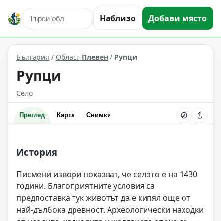
Наблизо
Добави място
Рупци
Област: Плевен
България
/
Област
Плевен
/
Рупци
Рупци
Село
Преглед
Карта
Снимки
История
Писмени извори показват, че селото е на 1430
години. Благоприятните условия са
предпоставка тук животът да е кипял още от
най-дълбока древност. Археологически находки