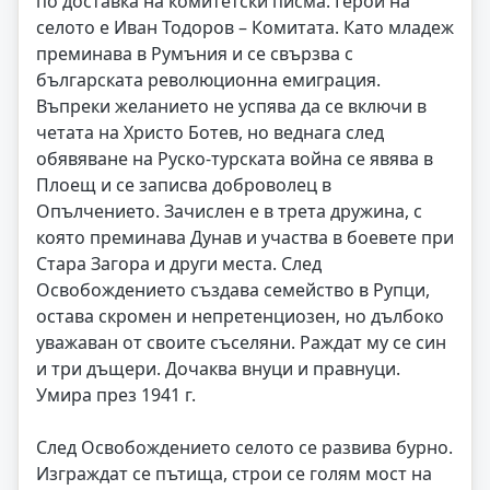
по доставка на комитетски писма. Герой на
селото е Иван Тодоров – Комитата. Като младеж
преминава в Румъния и се свързва с
българската революционна емиграция.
Въпреки желанието не успява да се включи в
четата на Христо Ботев, но веднага след
обявяване на Руско-турската война се явява в
Плоещ и се записва доброволец в
Опълчението. Зачислен е в трета дружина, с
която преминава Дунав и участва в боевете при
Стара Загора и други места. След
Освобождението създава семейство в Рупци,
остава скромен и непретенциозен, но дълбоко
уважаван от своите съселяни. Раждат му се син
и три дъщери. Дочаква внуци и правнуци.
Умира през 1941 г.
След Освобождението селото се развива бурно.
Изграждат се пътища, строи се голям мост на