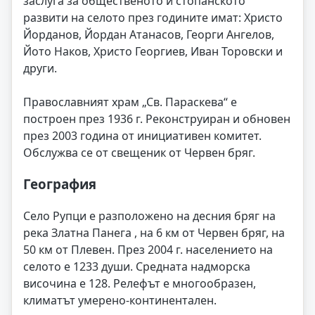
заслуга за общественото и стопанското
развити на селото през годините имат: Христо
Йорданов, Йордан Атанасов, Георги Ангелов,
Йото Наков, Христо Георгиев, Иван Торовски и
други.
Православният храм „Св. Параскева“ е
построен през 1936 г. Реконструиран и обновен
през 2003 година от инициативен комитет.
Обслужва се от свещеник от Червен бряг.
География
Село Рупци е разположено на десния бряг на
река Златна Панега , на 6 км от Червен бряг, на
50 км от Плевен. През 2004 г. населението на
селото е 1233 души. Средната надморска
височина е 128. Релефът е многообразен,
климатът умерено-континентален.