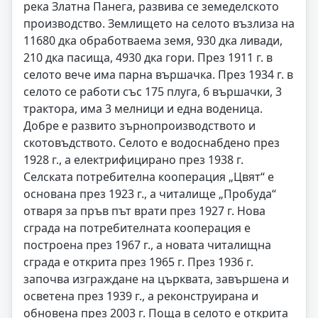
река Златна Панега, развива се земеделското
производство. Землището на селото възлиза на
11680 дка обработваема земя, 930 дка ливади,
210 дка пасища, 4930 дка гори. През 1911 г. в
селото вече има парна вършачка. През 1934 г. в
селото се работи със 175 плуга, 6 вършачки, 3
трактора, има 3 мелници и една воденица.
Добре е развито зърнопроизводството и
скотовъдството. Селото е водоснабдено през
1928 г., а електрифицирано през 1938 г.
Селската потребителна кооперация „Цвят“ е
основана през 1923 г., а читалище „Пробуда“
отваря за пръв път врати през 1927 г. Нова
сграда на потребителната кооперация е
построена през 1967 г., а новата читалищна
сграда е открита през 1965 г. През 1936 г.
започва изграждане на църквата, завършена и
осветена през 1939 г., а реконструирана и
обновена през 2003 г. Поща в селото е открита