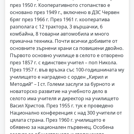
през 1950 г. Кооперативното стопанство е
основано през 1949 г., включено в ДЗС Червен
бряг през 1966 г. През 1961 г. кооператива
разполага с 12 трактора, 3 вършачки, 6
комбайна, 8 товарни автомобила и много
прикачна техника. Почти всички добивите от
основните зърнени храни са повишени двойно.
Първото основно училище в селото е отворено
през 1857 г. с единствен учител – поп Никола.
През 1957 г. във връзка със 100-годишнината му
училището е наградено с орден „Кирил и
Методий“ – I ст. Големи заслуги за бурното и
новаторско развитие на учебното дело в
селото има учителя и директор на училището
Васил Христов. През 1955 г. тук е проведено
Национално конференция с над 300 учители от
цялата страна. През 1960 г. училището е
обявено за национален първенец. Особена