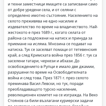
и техни заместници ямаците са записвани само
от добре уредени села, и от селяни с
определено имотно състояние. Населението на
селото преживява не едно насилие и
издевателство по време на владичеството. Най-
жестокото е през 1689 г., когато селата от
района са подложени на натиск и принуда за
приемане на исляма. Мнозина се подават на
натиска. Тук се заселват помаци от тетевенския
край, а след Кримската война през 1856 г. тук са
заселени татари, черкези и абхази. До
освобождението в Рупци е имало две джамии,
разрушени по време на Освободителната
война и след това. През 1871 г. през селото
преминава Васил Левски, но тук, поради
преобладаващото турско население,
революционен комитет на се изгражда. На Веко
Стоянов са били възлагани куриерски задачи