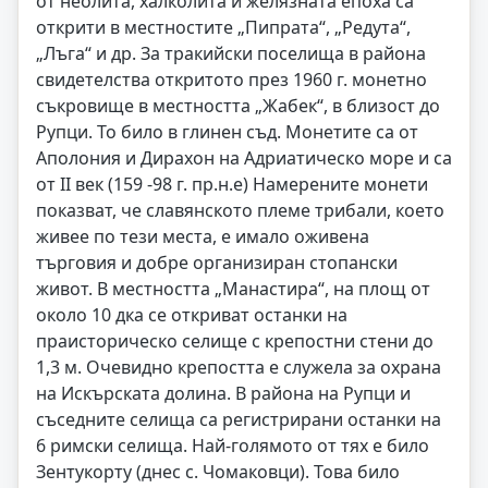
от неолита, халколита и желязната епоха са
открити в местностите „Пипрата“, „Редута“,
„Лъга“ и др. За тракийски поселища в района
свидетелства откритото през 1960 г. монетно
съкровище в местността „Жабек“, в близост до
Рупци. То било в глинен съд. Монетите са от
Аполония и Дирахон на Адриатическо море и са
от II век (159 -98 г. пр.н.е) Намерените монети
показват, че славянското племе трибали, което
живее по тези места, е имало оживена
търговия и добре организиран стопански
живот. В местността „Манастира“, на площ от
около 10 дка се откриват останки на
праисторическо селище с крепостни стени до
1,3 м. Очевидно крепостта е служела за охрана
на Искърската долина. В района на Рупци и
съседните селища са регистрирани останки на
6 римски селища. Най-голямото от тях е било
Зентукорту (днес с. Чомаковци). Това било