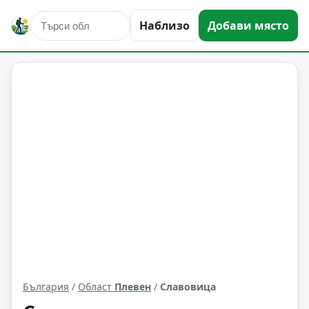
Наблизо
Добави място
Славовица
Област: Плевен
България
/
Област
Плевен
/
Славовица