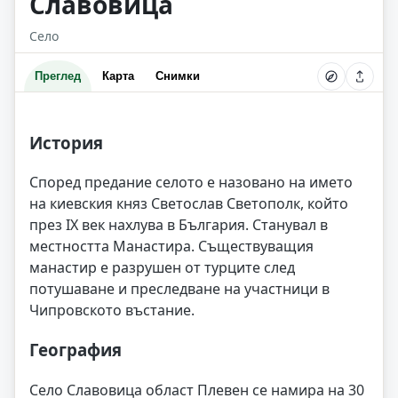
Славовица
Село
Преглед
Карта
Снимки
История
Според предание селото е назовано на името
на киевския княз Светослав Светополк, който
през IX век нахлува в България. Станувал в
местността Манастира. Съществуващия
манастир е разрушен от турците след
потушаване и преследване на участници в
Чипровското въстание.
География
Село Славовица област Плевен се намира на 30