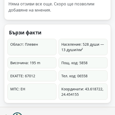
Няма отзиви все още. Скоро ще позволим
добавяне на мнения.
Бързи факти
Област: Плевен
Население: 528 души —
13 души/км²
Височина: 195 m
Пощ. код: 5858
ЕКАТТЕ: 67012
Тел. код: 06558
МПС: ЕН
Координати: 43.618722,
24.454155