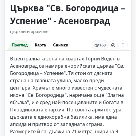
Църква "Св. Богородица –
Успение" - Асеновград
църкви и храмове
168
Преглед
Карта
Снимки
В централната зона на квартал Горни Воден в
Асеновград се намира енорийската църква "Св.
Богородица – Успение". Тя стои от дясната
страна на главната улица, малко преди
центъра. Храмът е много известен с чудесната
икона "Св. Богородица", наричана още "Златна
ябълка", и е сред най-посещаваните и богати в
Пловдивската епархия. По своята архитектура
църквата е еднокорабна базилика, има една
апсида и притвор от западната страна.
Размерите ѝ са: дължина 21 метра, ширина 9