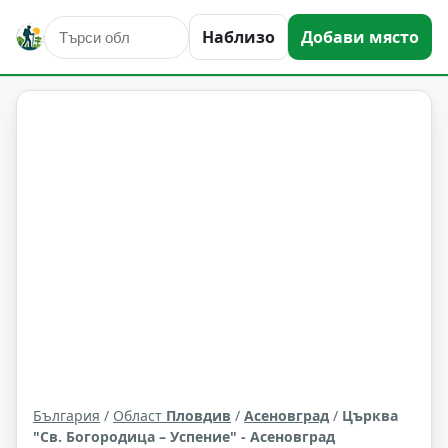
Наблизо
Добави място
култура и изкуство
Асеновград
Област: Пловдив
България
/
Област
Пловдив
/
Асеновград
/
Църква
"Св. Богородица – Успение" - Асеновград