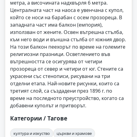
метра, а височината надхвърля 6 метра.
Централната част на наоса е увенчана с купол,
който се носи на барабан с осем прозореца. В
западната част има балкон (емпория),
използван от жените. Освен вътрешна стълба,
към него води и външна стълба от южния двор.
На този балкон пеехорът по време на големите
религиозни празници. Осветлението във
вътрешността се осигурява от четири
прозореца от север и четири от юг. Стените са
украсени със стенописи, рисувани на три
отделни етапа. Най-новите рисунки, които са
третият слой, са създадени през 1896 г. по
време на последното преустройство, когато са
добавени куполът и притворът.
Категории / Тагове
култура и изкуство
църкви и храмове