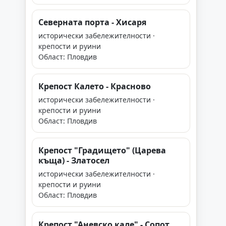
Северната порта - Хисаря
исторически забележителности ·
крепости и руини
Област: Пловдив
Крепост Калето - Красново
исторически забележителности ·
крепости и руини
Област: Пловдив
Крепост "Градището" (Царева
къща) - Златосел
исторически забележителности ·
крепости и руини
Област: Пловдив
Крепост "Аневско кале" - Сопот