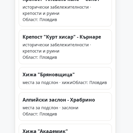
исторически забележителности ·
крепости и руини
Област: Пловдив
Крепост "Курт хисар" - Кърнаре
исторически забележителности ·
крепости и руини
Област: Пловдив
Хижа "Бряновщица"
места за подслон · хижи
Област: Пловдив
Алпийски заслон - Храбрино
места за подслон · заслони
Област: Пловдив
Хижа "Академик"