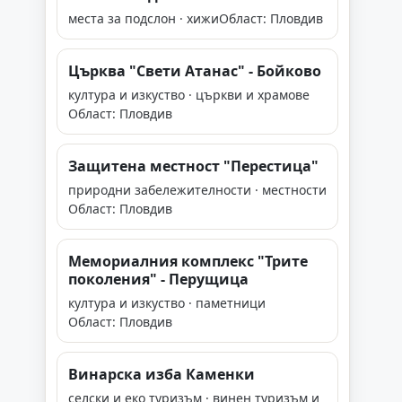
места за подслон · хижи
Област: Пловдив
Църква "Свети Атанас" - Бойково
култура и изкуство · църкви и храмове
Област: Пловдив
Защитена местност "Перестица"
природни забележителности · местности
Област: Пловдив
Мемориалния комплекс "Трите
поколения" - Перущица
култура и изкуство · паметници
Област: Пловдив
Винарска изба Каменки
селски и еко туризъм · винен туризъм и