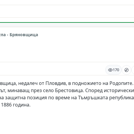
 Пловдив
ула - Бряновщица
а
170
овщица, недалеч от Пловдив, в подножието на Родопите.
път, минаващ през село Брестовица. Според исторически
чна защитна позиция по време на Тъмръшката република
 1886 година.