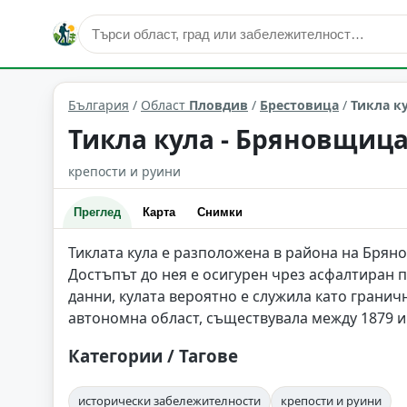
исторически забележителности
Брестовица
Област:
България
/
Област
Пловдив
/
Брестовица
/
Тикла к
Тикла кула - Бряновщиц
крепости и руини
Преглед
Карта
Снимки
Тиклата кула е разположена в района на Брян
Достъпът до нея е осигурен чрез асфалтиран 
данни, кулата вероятно е служила като грани
автономна област, съществувала между 1879 и
Категории / Тагове
исторически забележителности
крепости и руини