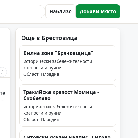
Наблизо
Добави място
Още в Брестовица
Вилна зона "Бряновщица"
исторически забележителности ·
крепости и руини
Област: Пловдив
Тракийска крепост Момица -
те
Скобелево
 –
исторически забележителности ·
крепости и руини
Област: Пловдив
Ситoвски скален надпис - Ситово