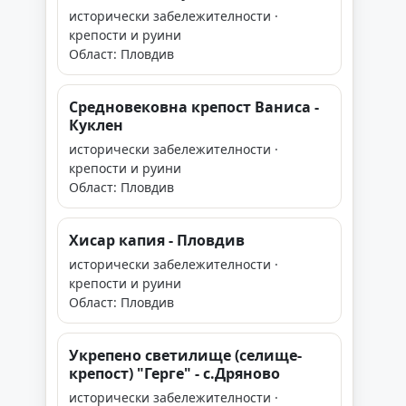
исторически забележителности ·
крепости и руини
Област: Пловдив
Средновековна крепост Ваниса -
Куклен
исторически забележителности ·
крепости и руини
Област: Пловдив
Хисар капия - Пловдив
исторически забележителности ·
крепости и руини
Област: Пловдив
Укрепено светилище (селище-
крепост) "Герге" - с.Дряново
исторически забележителности ·