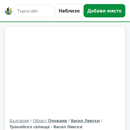
исторически забележителности
Васил Левски
Наблизо
Добави място
Област: Пловдив
България
/
Област
Пловдив
/
Васил Левски
/
Тракийско селище - Васил Левски