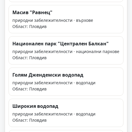
Масив "Равнец"
природни забележителности · върхове
Област: Пловдив
Национален парк "Централен Балкан"
природни забележителности · национални паркове
Област: Пловдив
Голям Джeндeмcĸи водопад
природни забележителности · водопади
Област: Пловдив
Широкия водопад
природни забележителности · водопади
Област: Пловдив