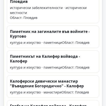
Пловдив
исторически забележителности · исторически
местности
Област: Пловдив
Паметник на загиналите във войните -
Куртово
култура и изкуство · паметници
Област: Пловдив
Паметникът на Калифер войвода -
Калофер
култура и изкуство · паметници
Област: Пловдив
Калоферски девически манастир
"Въведение Богородично" - Калофер
култура и изкуство · манастири
Област: Пловдив