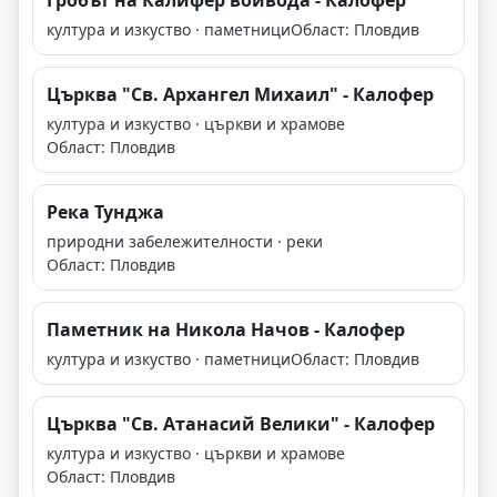
Гробът на Калифер войвода - Калофер
култура и изкуство · паметници
Област: Пловдив
Църква "Св. Архангел Михаил" - Калофер
култура и изкуство · църкви и храмове
Област: Пловдив
Река Тунджа
природни забележителности · реки
Област: Пловдив
Паметник на Никола Начов - Калофер
култура и изкуство · паметници
Област: Пловдив
Църква "Св. Атанасий Велики" - Калофер
култура и изкуство · църкви и храмове
Област: Пловдив