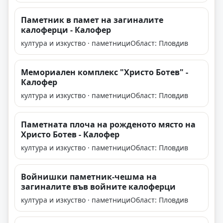
Паметник в памет на загиналите
калоферци - Калофер
култура и изкуство · паметници
Област: Пловдив
Мемориален комплекс "Христо Ботев" -
Калофер
култура и изкуство · паметници
Област: Пловдив
Паметната плоча на рожденото място на
Христо Ботев - Калофер
култура и изкуство · паметници
Област: Пловдив
Войнишки паметник-чешма на
загиналите във войните калоферци
култура и изкуство · паметници
Област: Пловдив