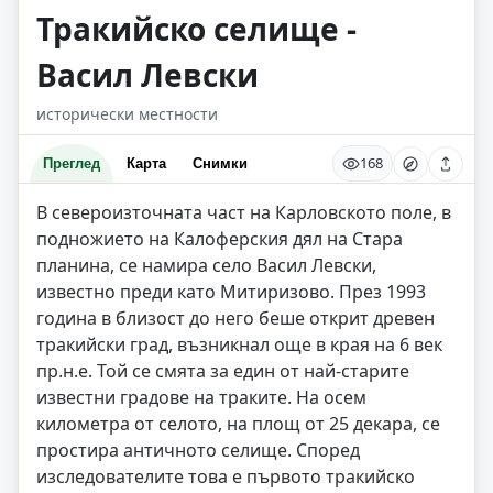
Тракийско селище -
Васил Левски
исторически местности
168
Преглед
Карта
Снимки
В североизточната част на Карловското поле, в
подножието на Калоферския дял на Стара
планина, се намира село Васил Левски,
известно преди като Митиризово. През 1993
година в близост до него беше открит древен
тракийски град, възникнал още в края на 6 век
пр.н.е. Той се смята за един от най-старите
известни градове на траките. На осем
километра от селото, на площ от 25 декара, се
простира античното селище. Според
изследователите това е първото тракийско