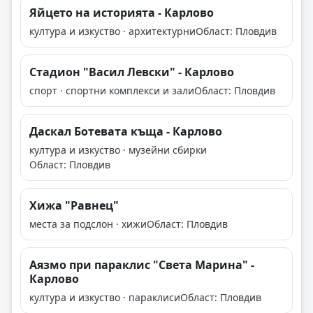
Яйцето на историята - Карлово
култура и изкуство · архитектурни
Област: Пловдив
Стадион "Васил Левски" - Карлово
спорт · спортни комплекси и зали
Област: Пловдив
Даскал Ботевата къща - Карлово
култура и изкуство · музейни сбирки
Област: Пловдив
Хижа "Равнец"
места за подслон · хижи
Област: Пловдив
Аязмо при параклис "Света Марина" -
Карлово
култура и изкуство · параклиси
Област: Пловдив