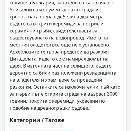
селище в България, запазено в пълна цялост.
Уникални са монументалната сграда и
крепостната стена с дебелина два метра,
където са открити керемиди за покрив и
керамични тръби, свидетелстващи за
съществуването на водопровод. Името на
местния владетел все още не е установено.
Археолозите тепърва предстои да разкрият
Цитаделата, където се е намирал домът на
царя. В източната част на селището, където
вероятно са били разположени резиденцията
на владетеля и храм, вече са проведени
разкопки. Останките са изключителни, тъй като
за първи път е открита сграда на възраст 3000
години, покрита с керемиди, украсени по
подобие на древногръцки съдове.
Категории / Тагове