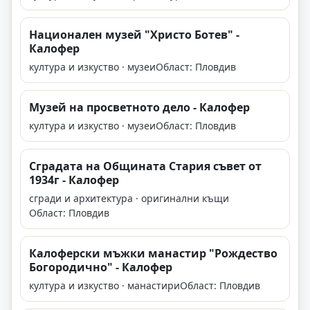
Национален музей "Христо Ботев" -
Калофер
култура и изкуство · музеи
Област: Пловдив
Музей на просветното дело - Калофер
култура и изкуство · музеи
Област: Пловдив
Сградата на Общината Стария съвет от
1934г - Калофер
сгради и архитектура · оригинални къщи
Област: Пловдив
Калоферски мъжки манастир "Рождество
Богородично" - Калофер
култура и изкуство · манастири
Област: Пловдив