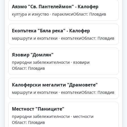
Аязмо "Св. Пантелеймон" - Калофер
култура и изкуство · параклиси
Област: Пловдив
Екопътека "Бяла река" - Калофер
маршрути и екопътеки · екопътеки
Област: Пловдив
Язовир "Домлян"
природни забележителности · язовири
Област: Пловдив
Калоферски мегалити "Драмовете"
маршрути и екопътеки · екопътеки
Област: Пловдив
Mестност "Паниците"
природни забележителности · местности
Област: Пловдив