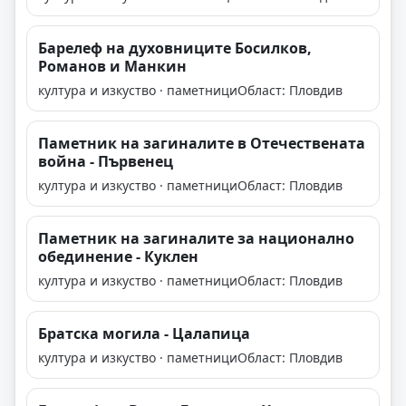
Барелеф на духовниците Босилков,
Романов и Манкин
култура и изкуство · паметници
Област: Пловдив
Паметник на загиналите в Отечествената
война - Първенец
култура и изкуство · паметници
Област: Пловдив
Паметник на загиналите за национално
обединение - Куклен
култура и изкуство · паметници
Област: Пловдив
Братска могила - Цалапица
култура и изкуство · паметници
Област: Пловдив