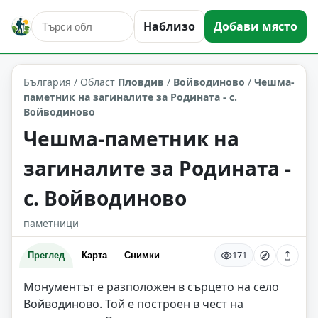
Наблизо
Добави място
култура и изкуство
Войводиново
Област: Пловдив
България
/
Област
Пловдив
/
Войводиново
/
Чешма-
паметник на загиналите за Родината - с.
Войводиново
Чешма-паметник на
загиналите за Родината -
с. Войводиново
паметници
171
Преглед
Карта
Снимки
Монументът е разположен в сърцето на село
Войводиново. Той е построен в чест на