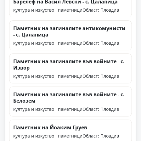
Барелеф на Васил Левски - с. Цалапица
култура и изкуство · паметници
Област: Пловдив
Паметник на загиналите антикомунисти
- с. Цалапица
култура и изкуство · паметници
Област: Пловдив
Паметник на загиналите във войните - с.
Извор
култура и изкуство · паметници
Област: Пловдив
Паметник на загиналите във войните - с.
Белозем
култура и изкуство · паметници
Област: Пловдив
Паметник на Йоаким Груев
култура и изкуство · паметници
Област: Пловдив