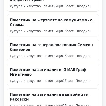
култура и изкуство · паметници
Област: Пловдив
Паметник на жертвите на комунизма - с.
Стряма
култура и изкуство · паметници
Област: Пловдив
Паметник на генерал-полковник Симеон
Симеонов
култура и изкуство · паметници
Област: Пловдив
Паметник на загиналите - 3 ИАБ Граф
Игнатиево
култура и изкуство · паметници
Област: Пловдив
Паметник на загиналите във войните -
Раковски
култура и изкуство · паметници
Област: Пловдив