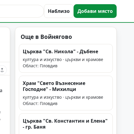
Наблизо
Добави място
Още в Войнягово
Църква "Св. Никола" - Дъбене
култура и изкуство · църкви и храмове
Област: Пловдив
Храм "Свето Възнесение
Господне" - Михилци
а
култура и изкуство · църкви и храмове
Област: Пловдив
е
о
Църква "Св. Константин и Елена"
- гр. Баня