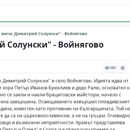
. вмчк Димитрий Солунски" - Войнягово
й Солунски" - Войнягово
169
к Димитрий Солунски" в село Войнягово. Идеята идва от
е хора Петър Иванов Буюклиев и дядо Ралю, основател н
вно се заели и наели брациговски майстори, начело с
а била завършена. Освещаването извършил пловдивският
година, известен като противник на българщината. Той н
те да са на църковнославянски, а не на гръцки. Очевидн
говци и възможни неприятности. Храмът представлява
 Петър и Павел" в Сопот и е прекрасен пример за