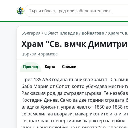
култура и изкуство
Войнягово
Област: Пловдив
България
/
Област
Пловдив
/
Войнягово
/
Храм "Св
Храм "Св. вмчк Димитри
църкви и храмове
Преглед
Карта
Снимки
През 1852/53 година възниква храмът "Св. вмч
баба Мария от Сопот, която убеждава местнит
Ралювския род, да съградят църква. Те незаба
Костадин Динев. Само за две години сградат
владика Хрисант, управлявал от 1850 до 1858 
се осмелил да възрази, макар иконите и книги
се опасявал от енергичния характер на войня
уменьшено подобие на църквата "Св. апостоли