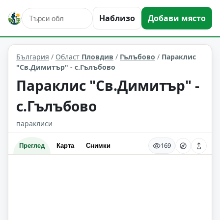
Наблизо
Добави място
култура и изкуство
Гълъбово
Област: Пловдив
България
/
Област
Пловдив
/
Гълъбово
/
Параклис
"Св.Димитър" - с.Гълъбово
Параклис "Св.Димитър" -
с.Гълъбово
параклиси
169
Преглед
Карта
Снимки