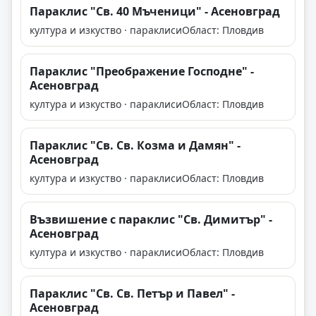
Параклис "Св. 40 Мъченици" - Асеновград
култура и изкуство · параклиси
Област: Пловдив
Параклис "Преображение Господне" -
Асеновград
култура и изкуство · параклиси
Област: Пловдив
Параклис "Св. Св. Козма и Дамян" -
Асеновград
култура и изкуство · параклиси
Област: Пловдив
Възвишение с параклис "Св. Димитър" -
Асеновград
култура и изкуство · параклиси
Област: Пловдив
Параклис "Св. Св. Петър и Павел" -
Асеновград