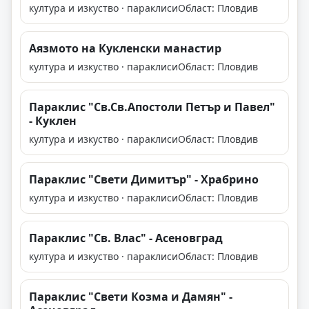
култура и изкуство · параклиси
Област: Пловдив
Аязмото на Кукленски манастир
култура и изкуство · параклиси
Област: Пловдив
Параклис "Св.Св.Апостоли Петър и Павел"
- Куклен
култура и изкуство · параклиси
Област: Пловдив
Параклис "Свети Димитър" - Храбрино
култура и изкуство · параклиси
Област: Пловдив
Параклис "Св. Влас" - Асеновград
култура и изкуство · параклиси
Област: Пловдив
Параклис "Свети Козма и Дамян" -