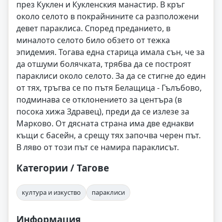
през Куклен и Кукленския манастир. В кръг
около селото в покрайнините са разположени
девет параклиса. Според преданието, в
миналото селото било обзето от тежка
эпидемия. Тогава една старица имала сън, че за
да отшуми болячката, трябва да се построят
параклиси около селото. За да се стигне до един
от тях, тръгва се по пътя Белащица - Гълъбово,
подминава се отклонението за центъра (в
посока хижа Здравец), преди да се излезе за
Марково. От дясната страна има две еднакви
къщи с басейн, а срещу тях започва черен път.
В ляво от този път се намира параклисът.
Категории / Тагове
култура и изкуство
параклиси
Информация