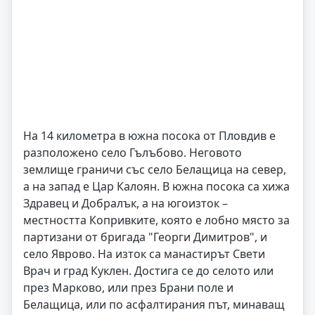
На 14 километра в южна посока от Пловдив е
разположено село Гълъбово. Неговото
землище граничи със село Белащица на север,
а на запад е Цар Калоян. В южна посока са хижа
Здравец и Добралък, а на югоизток –
местността Копривките, която е лобно място за
партизани от бригада "Георги Димитров", и
село Яврово. На изток са манастирът Свети
Врач и град Куклен. Достига се до селото или
през Марково, или през Брани поле и
Белащица, или по асфалтирания път, минаващ