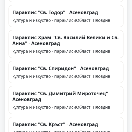
Параклис "Св. Тодор" - Асеновград
култура и изкуство · параклиси
Област: Пловдив
Параклис-Храм "Св. Василий Велики и Св.
Анна" - Асеновград
култура и изкуство · параклиси
Област: Пловдив
Параклис "Св. Спиридон" - Асеновград
култура и изкуство · параклиси
Област: Пловдив
Параклис "Св. Димитрий Мироточец" -
Асеновград
култура и изкуство · параклиси
Област: Пловдив
Параклис "Св. Кръст" - Асеновград