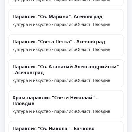
Параклис "Св. Марина"- Асеновград
култура и изкуство · параклиси
Област: Пловдив
Параклис "Света Петка" - Асеновград
култура и изкуство · параклиси
Област: Пловдив
Параклис "Св. Атанасий Александрийски"
- Асеновград
култура и изкуство · параклиси
Област: Пловдив
Храм-параклис "Свети Николай" -
Пловдив
култура и изкуство · параклиси
Област: Пловдив
Параклис "Св. Никола" - Бачково